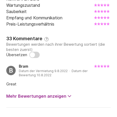
Verfügbarkeit beim Eigentümer.

Wartungszustand
Sauberkeit
Wenn Sie Fragen haben, können Sie mich für weitere 
Empfang und Kommunikation
Informationen auf der Plattform Click&Boat 
Preis-Leistungsverhältnis
kontaktieren.

Bis bald!
33 Kommentare
?
Bewertungen werden nach ihrer Bewertung sortiert (die
besten zuerst)
Übersetzen
Bram
B
Datum der Vermietung 9.8.2022 · Datum der
Bewertung 10.8.2022
Great
Mehr Bewertungen anzeigen