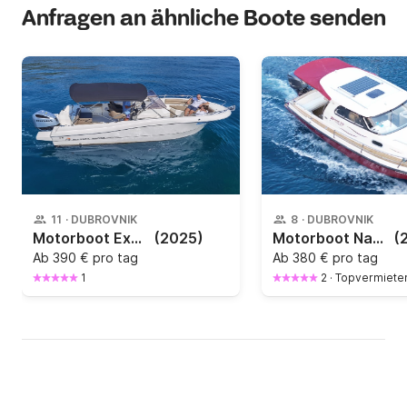
Anfragen an ähnliche Boote senden
11
·
DUBROVNIK
8
·
DUBROVNIK
Motorboot Explore Dubrovnik - Elaphite islands / BLUE CAVE. Swim into BLUE CAVE 4h 250PS
(2025)
Motorboot Naval Naval 23 Hedonline 200PS
(
Ab
390 € pro tag
Ab
380 € pro tag
1
2
·
Topvermiete