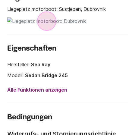
Liegeplatz motorboot:
Sustjepan, Dubrovnik
Eigenschaften
Hersteller:
Sea Ray
Modell:
Sedan Bridge 245
Motorleistung:
75PS
Alle Funktionen anzeigen
Länge:
8.3m
Jahr:
1986 (Renoviert in 2016)
Bedingungen
Anzahl Plätze an Bord:
9 Personen
Anzahl Kabinen:
1
Widerrufs- und Stornierungsrichtlinie