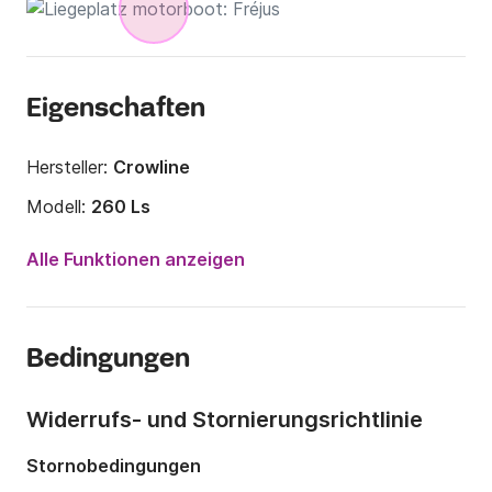
Eigenschaften
Hersteller:
Crowline
Modell:
260 Ls
Motorleistung:
300PS
Alle Funktionen anzeigen
Länge:
8.08m
Jahr:
2010 (Renoviert in 2021)
Bedingungen
Anzahl Plätze an Bord:
8 Personen
Widerrufs- und Stornierungsrichtlinie
Stornobedingungen