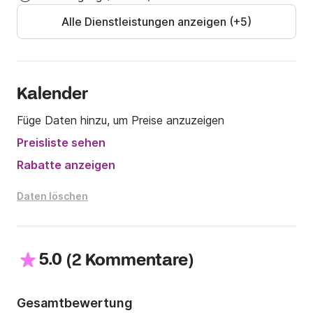
obligatorisch und vor dem Einsteigen vorzulegen.

Alle Dienstleistungen anzeigen (+5)
Für weitere Informationen zögern Sie nicht, uns über 
die Nachricht Click&Boat zu kontaktieren.

Kalender
Mit freundlichen Grüßen,

Füge Daten hinzu, um Preise anzuzeigen
Preisliste sehen
Mark.
Rabatte anzeigen
Daten löschen
5.0
(
)
2 Kommentare
Gesamtbewertung