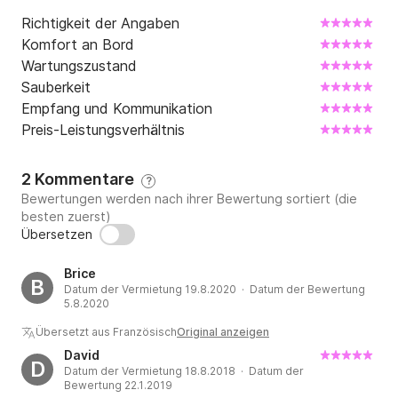
Richtigkeit der Angaben
Komfort an Bord
Wartungszustand
Sauberkeit
Empfang und Kommunikation
Preis-Leistungsverhältnis
2 Kommentare
?
Bewertungen werden nach ihrer Bewertung sortiert (die
besten zuerst)
Übersetzen
Brice
B
Datum der Vermietung 19.8.2020 · Datum der Bewertung
5.8.2020
Übersetzt aus Französisch
Original anzeigen
David
D
Datum der Vermietung 18.8.2018 · Datum der
Bewertung 22.1.2019