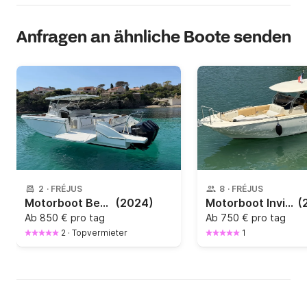
Anfragen an ähnliche Boote senden
2
·
FRÉJUS
8
·
FRÉJUS
Motorboot Beneteau Flyer 9 450PS
(2024)
Motorboot Invictus 270 FX Invictus 270 FX 300PS
(
Ab
850 € pro tag
Ab
750 € pro tag
2
·
Topvermieter
1