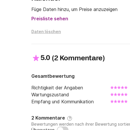
Füge Daten hinzu, um Preise anzuzeigen
An Land bieten sich viele Aktivitäten an: Ins
Preisliste sehen
Sonnenbaden, Entspannung an Sandstränden,
Gärten oder sogar Victor Hugos Haus auf Gue
Daten löschen
Kontaktieren Sie mich gerne über den Nachric
Segelreise zu planen!

5.0
(
)
2 Kommentare
Ich freue mich auf Ihre Nachricht!

Pascal & Sylvie
Gesamtbewertung
Richtigkeit der Angaben
Wartungszustand
Empfang und Kommunikation
2 Kommentare
?
Bewertungen werden nach ihrer Bewertung sortier
Übersetzen