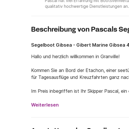
Pascal hat viel Erfahrung mit Bootsvermi
qualitativ hochwertige Dienstleistungen an.
Beschreibung von Pascals Se
Segelboot Gibsea - Gibert Marine Gibsea 
Hallo und herzlich willkommen in Granville!

Kommen Sie an Bord der Etachon, einer seet
für Tagesausflüge und Kreuzfahrten ganz nac
Im Preis inbegriffen ist Ihr Skipper Pascal, e
Region seit vielen Jahren befährt und seit 30 J
Schottland sowie die Nordbretagne und Spanie
Weiterlesen
WICHTIG: Für die Einreise auf die Britischen In
die Brexit-Bestimmungen.)
