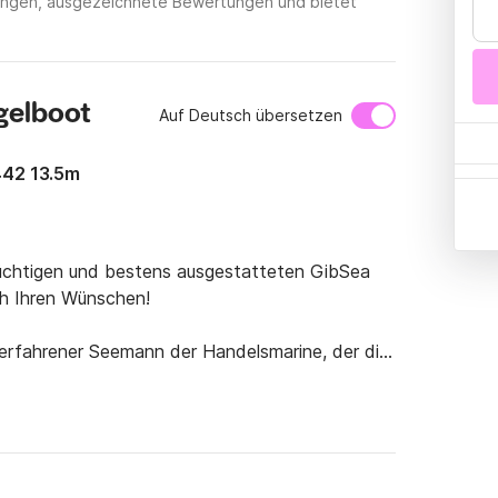
etungen, ausgezeichnete Bewertungen und bietet
gelboot
Auf Deutsch übersetzen
442 13.5m
üchtigen und bestens ausgestatteten GibSea 
h Ihren Wünschen!

in erfahrener Seemann der Handelsmarine, der die 
ahren die Kanalinseln, England, Irland, 
n bereist.

seln ist ein Reisepass erforderlich! (Es gelten 