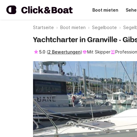
Boot mieten
Sehe
Startseite
Boot mieten
Segelboote
Segelb
Yachtcharter in Granville · Gi
5.0
(
2 Bewertungen
)
Mit Skipper
Profession