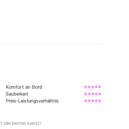
elbesuche, Spaziergänge, Schwimmen, 
 Museumsbesuche, Besuche in botanischen 
rnsey…

htendienst unter +Click&Boat, um Ihre 
Komfort an Bord
Sauberkeit
Preis-Leistungsverhältnis
t (die besten zuerst)