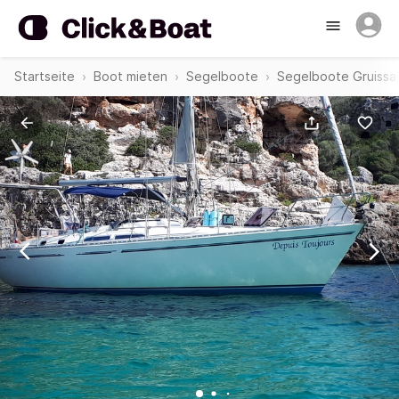
Startseite
Boot mieten
Segelboote
Segelboote Gruissa