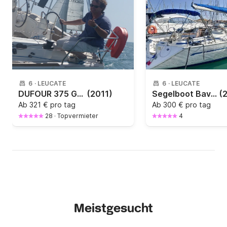
6
·
LEUCATE
6
·
LEUCATE
DUFOUR 375 GRAND LARGE
(2011)
Segelboot Bavaria 40 12.5m
(
Ab
321 € pro tag
Ab
300 € pro tag
28
·
Topvermieter
4
Meistgesucht