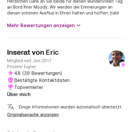
Herzlichen Dank an Sie beide für diesen wundervollen Tag
an Bord Ihrer Moody. Wir werden die Erinnerungen an
diesen schönen Ausflug in Ehren halten und hoffen, bald
wieder einen so schönen Moment mit Ihnen beiden
verbringen zu können.
Mehr Bewertungen anzeigen
Eric
Inserat von
Mitglied seit Juni 2017
Privater Eigner
4.8
(
39 Bewertungen
)
Bestätigte Kontaktdaten
Topvermieter
Über mich
Einige Informationen wurden automatisch übersetzt.
Originalsprache anzeigen