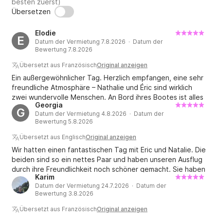
besten zuerst)
Übersetzen
Elodie
E
Datum der Vermietung 7.8.2026 · Datum der
Bewertung 7.8.2026
Übersetzt aus Französisch
Original anzeigen
Ein außergewöhnlicher Tag. Herzlich empfangen, eine sehr
freundliche Atmosphäre – Nathalie und Éric sind wirklich
zwei wundervolle Menschen. An Bord ihres Bootes ist alles
Georgia
vorhanden, um jedem ein unvergessliches Erlebnis zu
G
Datum der Vermietung 4.8.2026 · Datum der
ermöglichen. Sie kümmern sich unglaublich liebevoll um die
Bewertung 5.8.2026
Kinder. Nathalie hat mit viel Liebe Fruchtsäfte und einen
Aperitif für uns zubereitet. Beide haben sich die Zeit
Übersetzt aus Englisch
Original anzeigen
genommen, uns die Funktionsweise des Bootes zu
Wir hatten einen fantastischen Tag mit Eric und Natalie. Die
erklären, den Kindern Knoten beizubringen und dafür zu
beiden sind so ein nettes Paar und haben unseren Ausflug
sorgen, dass sie sicher schwimmen konnten. So wurde es
durch ihre Freundlichkeit noch schöner gemacht. Sie haben
ein Tag, den wir so schnell nicht vergessen werden.
Karim
so viele tolle Geschichten von ihren Weltreisen mit ihrem
Zögern Sie nicht zu buchen; wir können es uneingeschränkt
Datum der Vermietung 24.7.2026 · Datum der
Segelboot zu erzählen! Vielen Dank! ☺️
Bewertung 3.8.2026
empfehlen. Vielen Dank an Nathalie und Éric; wir kommen
sehr gerne wieder. Nochmals vielen Dank für alles.
Übersetzt aus Französisch
Original anzeigen