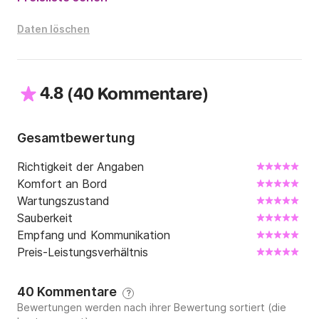
Das Boot liegt im Hafen von Gruissan am Mittelmeer.

Daten löschen
Sie können mich gerne über den Messenger unter 
Click&Boat kontaktieren. Ich helfe Ihnen gerne weiter!

Ihr Kapitän Eric und seine Crewkollegin Nathalie.
4.8
(
)
40 Kommentare
Gesamtbewertung
Richtigkeit der Angaben
Komfort an Bord
Wartungszustand
Sauberkeit
Empfang und Kommunikation
Preis-Leistungsverhältnis
40 Kommentare
?
Bewertungen werden nach ihrer Bewertung sortiert (die