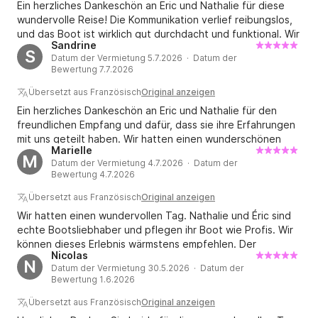
Ein herzliches Dankeschön an Eric und Nathalie für diese
wundervolle Reise! Die Kommunikation verlief reibungslos,
und das Boot ist wirklich gut durchdacht und funktional. Wir
Sandrine
haben die entspannte und lockere Atmosphäre an Bord
S
Datum der Vermietung 5.7.2026 · Datum der
sehr genossen – genau das, was wir uns gewünscht hatten.
Bewertung 7.7.2026
Es war eine großartige Gelegenheit, die spanische Küste
zu entdecken, die sich ihren wilden und wunderschönen
Übersetzt aus Französisch
Original anzeigen
Charakter bewahrt hat, fernab der Touristenmassen.
Ein herzliches Dankeschön an Eric und Nathalie für den
Nochmals vielen Dank euch beiden für eure
freundlichen Empfang und dafür, dass sie ihre Erfahrungen
Gastfreundschaft und allzeit gute Fahrt! ⛵️
mit uns geteilt haben. Wir hatten einen wunderschönen
Marielle
Segeltag. Wir kommen ganz bestimmt wieder!
M
Datum der Vermietung 4.7.2026 · Datum der
Bewertung 4.7.2026
Übersetzt aus Französisch
Original anzeigen
Wir hatten einen wundervollen Tag. Nathalie und Éric sind
echte Bootsliebhaber und pflegen ihr Boot wie Profis. Wir
können dieses Erlebnis wärmstens empfehlen. Der
Nicolas
herzliche Empfang, der Komfort an Bord – alles war
N
Datum der Vermietung 30.5.2026 · Datum der
erstklassig. Wir kommen ganz bestimmt wieder, denn es
Bewertung 1.6.2026
war ein unvergesslicher Tag. Vielen Dank!
Übersetzt aus Französisch
Original anzeigen