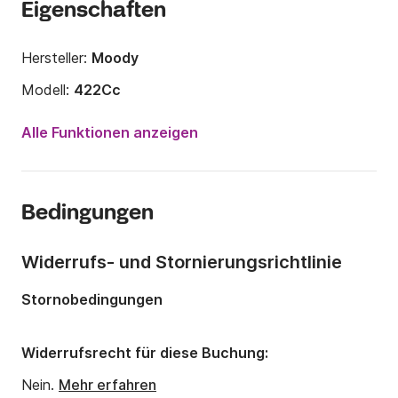
Eigenschaften
Hersteller:
Moody
Modell:
422Cc
Jahr:
1987 (Renoviert in 2025)
Alle Funktionen anzeigen
Anzahl Plätze an Bord:
5 Personen
Anzahl Kabinen:
2
Bedingungen
Anzahl Schlafplätze:
7
Anzahl Badezimmer:
1
Widerrufs- und Stornierungsrichtlinie
Länge:
12.8m
Stornobedingungen
Breite:
4.07m
Tiefgang:
1.5m
Widerrufsrecht für diese Buchung:
Motorleistung:
59PS
Nein.
Mehr erfahren