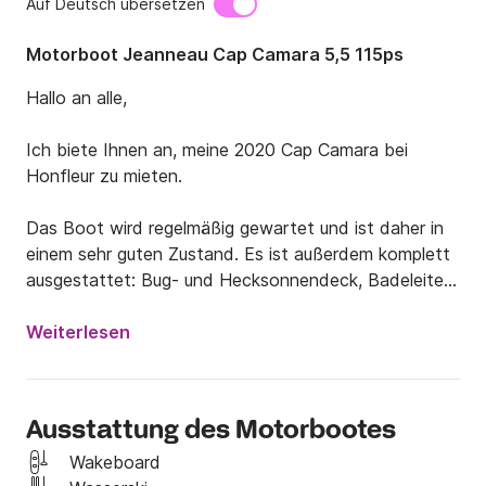
Auf Deutsch übersetzen
Motorboot Jeanneau Cap Camara 5,5 115ps
Hallo an alle,

Ich biete Ihnen an, meine 2020 Cap Camara bei 
Honfleur zu mieten.

Das Boot wird regelmäßig gewartet und ist daher in 
einem sehr guten Zustand. Es ist außerdem komplett 
ausgestattet: Bug- und Hecksonnendeck, Badeleiter, 
UKW, Garmin GPS.

Wenn Sie einen sportlicheren Ausflug unternehmen 
Weiterlesen
möchten, biete ich optional auch Wasserski oder 
Wakeboarden oder Schleppboje an (25 € / Tag). 
Personalausweis und Küstenführerschein müssen 
Ausstattung des Motorbootes
vorgelegt werden. Zahlung vor Abreise.

Wakeboard