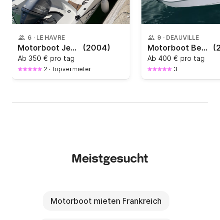
6
·
LE HAVRE
9
·
DEAUVILLE
Motorboot Jeanneau Cap Camarat 6.25 115PS
(2004)
Motorboot Beneteau Flyer 7 200PS
(
Ab
350 € pro tag
Ab
400 € pro tag
2
·
Topvermieter
3
Meistgesucht
Motorboot mieten Frankreich