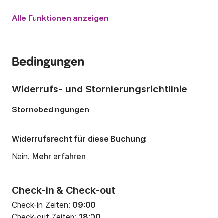
Motorleistung:
115PS
Alle Funktionen anzeigen
Länge:
5.5m
Jahr:
2020
Bedingungen
Anzahl Plätze an Bord:
6 Personen
Widerrufs- und Stornierungsrichtlinie
Stornobedingungen
Widerrufsrecht für diese Buchung:
Nein.
Mehr erfahren
Check-in & Check-out
Check-in Zeiten:
09:00
Check-out Zeiten:
18:00