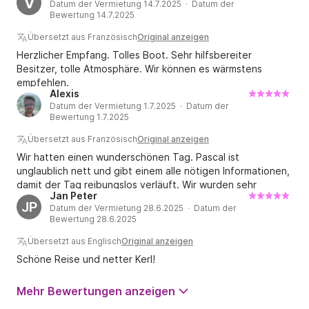
V
Datum der Vermietung 14.7.2025 · Datum der
würden dieses Erlebnis jederzeit wiederholen!
Bewertung 14.7.2025
Übersetzt aus Französisch
Original anzeigen
Herzlicher Empfang. Tolles Boot. Sehr hilfsbereiter
Besitzer, tolle Atmosphäre. Wir können es wärmstens
empfehlen.
Alexis
Datum der Vermietung 1.7.2025 · Datum der
Bewertung 1.7.2025
Übersetzt aus Französisch
Original anzeigen
Wir hatten einen wunderschönen Tag. Pascal ist
unglaublich nett und gibt einem alle nötigen Informationen,
damit der Tag reibungslos verläuft. Wir wurden sehr
Jan Peter
herzlich empfangen und können diese Unterkunft
JP
Datum der Vermietung 28.6.2025 · Datum der
wärmstens empfehlen.
Bewertung 28.6.2025
Übersetzt aus Englisch
Original anzeigen
Schöne Reise und netter Kerl!
Mehr Bewertungen anzeigen