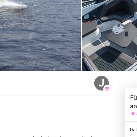
J
Fü
an
Dat