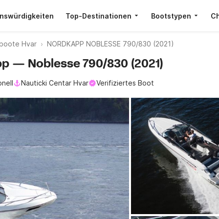
nswürdigkeiten
Top-Destinationen
Bootstypen
Ch
boote Hvar
NORDKAPP NOBLESSE 790/830 (2021)
app — Noblesse 790/830 (2021)
onell
Nauticki Centar Hvar
Verifiziertes Boot