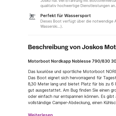
Josko hat viel Erfahrung mit Bootsvermie
qualitativ hochwertige Dienstleistungen an.
Perfekt für Wassersport
Dieses Boot verfügt über die notwendige 
Wasserski...).
Beschreibung von Joskos Mo
Motorboot Nordkapp Noblesse 790/830 3
Das luxuriöse und sportliche Motorboot NO
Das Boot eignet sich hervorragend für Tagest
8,30 Meter lang und bietet Platz für bis zu 6
gut ausgestattet. Am Bug finden Sie einen g
oder einfach nur entspannen können. Es gibt 
vollständige Camper-Abdeckung, einen Kühlsc
Navigationssystem, Teakholzböden, eine Dusc
Audiosystem. Es hat alles, was Sie für Ihren U
Weiterlesen