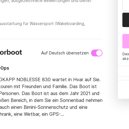
tungen, ausgezeichnete Bewertungen und bietet
Ausstattung für Wassersport (Wakeboarding,
torboot
Auf Deutsch übersetzen
Dei
akz
00ps
RDKAPP NOBLESSE 830 wartet in Hvar auf Sie. 
ouren mit Freunden und Familie. Das Boot ist 
 Personen. Das Boot ist aus dem Jahr 2021 und 
roßen Bereich, in dem Sie ein Sonnenbad nehmen 
auch einen Bimini-Sonnenschutz und eine 
hrank, eine Wetbar, ein GPS-
he und ein vollständiges Bluetooth-
rlaub brauchen. Es gibt auch eine kleine Kabine.
