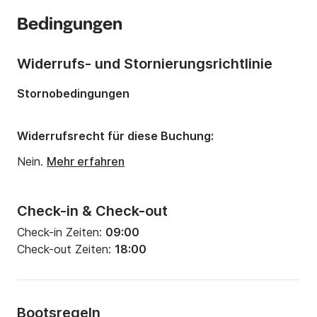
Jahr:
2018 (Renoviert in 2025)
Bedingungen
Anzahl Plätze an Bord:
11 Personen
Widerrufs- und Stornierungsrichtlinie
Stornobedingungen
Widerrufsrecht für diese Buchung:
Nein.
Mehr erfahren
Check-in & Check-out
Check-in Zeiten:
09:00
Check-out Zeiten:
18:00
Bootsregeln