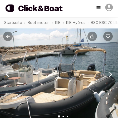
Startseite
Boot mieten
RIB
RIB Hyères
BSC BSC 70 LI