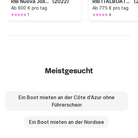
RIB Nuova Jolly 700 xl
(2022)
RIB ITALBOATS STINGHER 27 GT 300PS
(
Ab
600 € pro tag
Ab
775 € pro tag
1
4
Meistgesucht
Ein Boot mieten an der Côte d'Azur ohne
Führerschein
Ein Boot mieten an der Nordsee