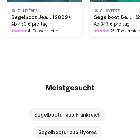
7
·
HYÈRES
8
·
HYÈRES
Segelboot Jeanneau SUN ODYSSEY 45 DS 13.75m
(2009)
Segelboot Beneteau Oceanis 40 12.24m
(
Ab
450 € pro tag
Ab
343 € pro tag
4
·
Topvermieter
25
·
Topvermiet
Meistgesucht
Segelbooturlaub Frankreich
Segelbooturlaub Hyères