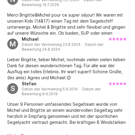
(Triradial Mylar für Kenner), AIS, Radar, Baken und 
Bewertung 16.7.2026
natürlich die komplette Offshore-
Sicherheitsausrüstung usw.).

Merci Brigitte&Michel pour ce super séjour! Wir waren mit
unseren Kids (14&17) einen Tag mit dem Segelschiff
Abhängig von Ihrem Aufenthalt und Ihrer Gruppe 
unterwergs. Michel & Brigitte sind sehr flexibel und gingen
(Alter, Anzahl) sollten Sie mit Folgendem rechnen:

auf unsere Wünsche ein. Ob baden, SUP oder einen
Einen Beitrag für Diesel (oft 0 € bei wenig Wind) – 
Inselbesuch; die Entscheidung lag ganz bei uns. Die
Michael
M
ansonsten 5 l/h.

Datum der Vermietung 23.8.2024 · Datum der
unterhaltsamen, interessanten sowie humorvollen
Bewertung 24.8.2024
Einen Beitrag für Mahlzeiten: Gemeinsame Mahlzeiten 
Gespräche liessen den Tag im Nu vorübergehen. Mein
Partner hat den Segelschein und so kam es dann auch,
– zum gleichen Preis wie zu Hause, da sie zum 
Lieber Brigitte, lieber Michel, nochmals vielen vielen lieben
dass er das Ruder an Bord, unter dem wachsamen Auge
gleichen Preis wie gekaufte Lebensmittel kosten.

Dank für diesen wunderschönen Tag. Für alle war der
und kompetenter Hilfe von Michel, übernommen hatte.
Ausflug ein tolles Erlebnis. Ihr wart super!! Schöne Grüße,
Einen Beitrag für Übernachtungen und das Leben an 
Danke für den tollen Tag, Brigitte und Michel!
(les amis) Agnes und Michael 😊
Bord.

Stefan
S
Der Zugang zu allen Wassersportarten ist kostenlos 
Datum der Vermietung 5.9.2019 · Datum der
Bewertung 8.9.2019
(Paddeln, Kanufahren, Schnorcheln…).

Nur ein Kleine Klarstellung! …Es gibt keinen 
Unser 9 Personen umfassendes Segelteam wurde von
Aschenbecher im Segelboot.

Michel und Brigitte an einem wundervollen Segeltag sehr
herzlich in Empfang genommen und mit der sportlichen
Segelyacht vertraut gemacht. Bei kräftigen 8 Windstärken
Kontaktieren Sie uns, um Ihr Projekt zu besprechen …
und wogendem Seegang lenkte uns Michel mit souveränem
Lächeln durch das schäumende Wellenmeer um die