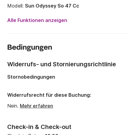
Modell:
Sun Odyssey So 47 Cc
Jahr:
1995 (Renoviert in 2024)
Alle Funktionen anzeigen
Anzahl Plätze an Bord:
10 Personen
Anzahl Kabinen:
2
Bedingungen
Anzahl Schlafplätze:
5
Anzahl Badezimmer:
2
Widerrufs- und Stornierungsrichtlinie
Länge:
15m
Stornobedingungen
Breite:
4m
Tiefgang:
2.1m
Widerrufsrecht für diese Buchung:
Motorleistung:
75PS
Nein.
Mehr erfahren
Check-in & Check-out