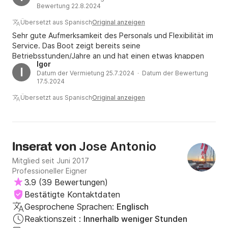
Bewertung 22.8.2024
Übersetzt aus Spanisch
Original anzeigen
Sehr gute Aufmerksamkeit des Personals und Flexibilität im
Service. Das Boot zeigt bereits seine
Betriebsstunden/Jahre an und hat einen etwas knappen
Igor
Lebenslauf, aber es ist gut gewartet und läuft auf jeden
I
Datum der Vermietung 25.7.2024 · Datum der Bewertung
Fall gut.
17.5.2024
Übersetzt aus Spanisch
Original anzeigen
Jose Antonio
Inserat von
Mitglied seit Juni 2017
Professioneller Eigner
3.9
(
39 Bewertungen
)
Bestätigte Kontaktdaten
Gesprochene Sprachen:
Englisch
Reaktionszeit :
Innerhalb weniger Stunden