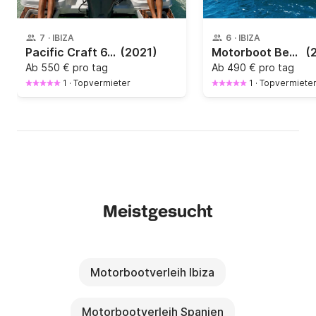
7
·
IBIZA
6
·
IBIZA
Pacific Craft 6.25, bis zu 7 Personen in Ibiza (Marina Botafoch), Bootsführerschein erforderlich.
(2021)
Motorboot Beneteau Flyer 5.5 Sundeck 140PS
(
Ab
550 € pro tag
Ab
490 € pro tag
1
·
Topvermieter
1
·
Topvermiete
Meistgesucht
Motorbootverleih Ibiza
Motorbootverleih Spanien