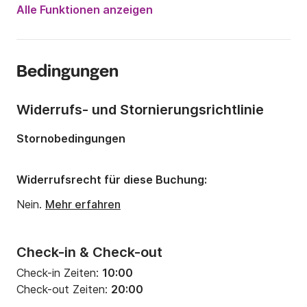
Motorleistung:
225PS
Alle Funktionen anzeigen
Länge:
7.5m
Jahr:
2014
Bedingungen
Anzahl Plätze an Bord:
8 Personen
Anzahl Kabinen:
1
Widerrufs- und Stornierungsrichtlinie
Anzahl Schlafplätze:
2
Stornobedingungen
Widerrufsrecht für diese Buchung:
Nein.
Mehr erfahren
Check-in & Check-out
Check-in Zeiten:
10:00
Check-out Zeiten:
20:00