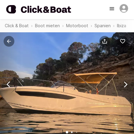
Click & Boat
Boot mieten
Motorboot
Spanien
Ibiza