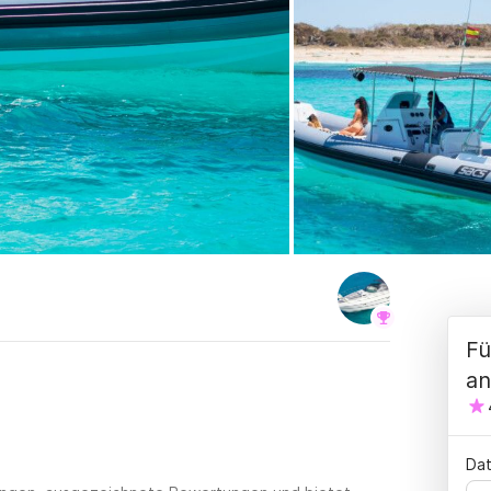
Fü
an
Dat