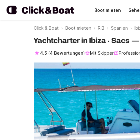
Boot mieten
Sehe
Click & Boat
Boot mieten
RIB
Spanien
Ib
Yachtcharter in Ibiza · Sacs —
4.5
(
4 Bewertungen
)
Mit Skipper
Profession