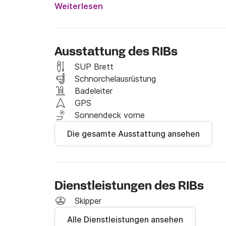
- MwSt 

Weiterlesen
- Versicherung und Liegeplatz

- Kühlschrank mit kostenlosen Getränken

Ausstattung des RIBs
Alle Preise verstehen sich exklusive:

- Kraftstoff

SUP Brett
- Skipper (215 €)

Schnorchelausrüstung
Badeleiter
Das Boot liegt im Hafen Marina Ibiza.
GPS
Sonnendeck vorne
Die gesamte Ausstattung ansehen
Dienstleistungen des RIBs
Skipper
Alle Dienstleistungen ansehen