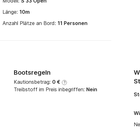
Modell:
S 33 Open
Länge:
10m
Anzahl Plätze an Bord:
11 Personen
Bootsregeln
W
St
Kautionsbetrag:
0 €
?
Treibstoff im Preis inbegriffen:
Nein
St
Wi
Ne