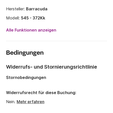
Hersteller:
Barracuda
Modell:
545 - 372Kk
Motorleistung:
100PS
Alle Funktionen anzeigen
Länge:
5.5m
Jahr:
2016
Bedingungen
Anzahl Plätze an Bord:
6 Personen
Anzahl Kabinen:
1
Widerrufs- und Stornierungsrichtlinie
Stornobedingungen
Widerrufsrecht für diese Buchung:
Nein.
Mehr erfahren