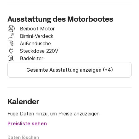
Natürlich gibt es GPS-Navigation auf Touchscreen, 
Ausstattung des Motorbootes
Dusche mit normalem Wasser, Bluetooth-Radio, 
Kabine für Gepäck usw

Beiboot Motor
Bimini-Verdeck
Wenn Sie Fragen haben, können Sie mich auf der 
Außendusche
Click & Boat-Plattform kontaktieren, um weitere 
Steckdose 220V
Informationen zu erhalten.

Badeleiter
Bis bald!
Gesamte Ausstattung anzeigen (+4)
Kalender
Füge Daten hinzu, um Preise anzuzeigen
Preisliste sehen
Daten löschen