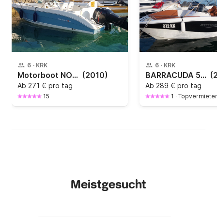
6
·
KRK
6
·
KRK
Motorboot NORTHSTAR 190CC 115PS
(2010)
BARRACUDA 545 - 373KK (100Hp)
(
Ab
271 € pro tag
Ab
289 € pro tag
15
1
·
Topvermiete
Meistgesucht