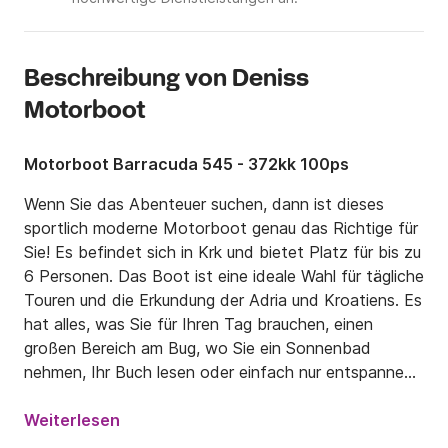
Beschreibung von Deniss
Motorboot
Motorboot Barracuda 545 - 372kk 100ps
Wenn Sie das Abenteuer suchen, dann ist dieses 
sportlich moderne Motorboot genau das Richtige für 
Sie! Es befindet sich in Krk und bietet Platz für bis zu 
6 Personen. Das Boot ist eine ideale Wahl für tägliche 
Touren und die Erkundung der Adria und Kroatiens. Es 
hat alles, was Sie für Ihren Tag brauchen, einen 
großen Bereich am Bug, wo Sie ein Sonnenbad 
nehmen, Ihr Buch lesen oder einfach nur entspannen 
können, und wenn Sie sich vor der Sonne schützen 
möchten, können Sie sich unter dem Bimini 
Weiterlesen
verstecken.
