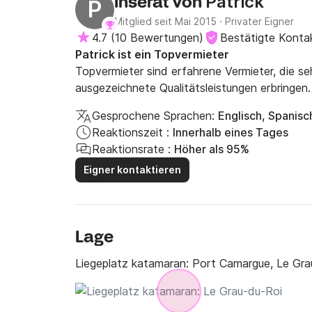
Patrick
Inserat von
P
Mitglied seit Mai 2015
·
Privater Eigner
4.7
(
10 Bewertungen
)
Bestätigte Konta
Patrick ist ein Topvermieter
Topvermieter sind erfahrene Vermieter, die s
ausgezeichnete Qualitätsleistungen erbringen.
Gesprochene Sprachen:
Englisch, Spanisc
Reaktionszeit :
Innerhalb eines Tages
Reaktionsrate :
Höher als 95%
Eigner kontaktieren
Lage
Liegeplatz katamaran:
Port Camargue, Le Gra