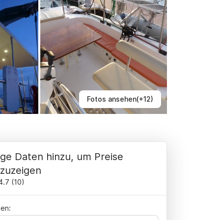
Fotos ansehen(+12)
ge Daten hinzu, um Preise
zuzeigen
4.7
(
10
)
en: