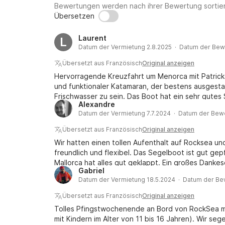
Bewertungen werden nach ihrer Bewertung sortier
Übersetzen
Laurent
L
Datum der Vermietung 2.8.2025 · Datum der Bew
Übersetzt aus Französisch
Original anzeigen
Hervorragende Kreuzfahrt um Menorca mit Patricks
und funktionaler Katamaran, der bestens ausgestatt
Frischwasser zu sein. Das Boot hat ein sehr gutes 
Alexandre
und ganz zufriedengestellt. Patrick ist ein sehr fre
Datum der Vermietung 7.7.2024 · Datum der Bew
jederzeit bereit, sein umfassendes Wissen über d
zu teilen. Er pflegt seinen Katamaran sorgfältig 
Übersetzt aus Französisch
Original anzeigen
zögern für zukünftige Projekte wieder mieten.
Wir hatten einen tollen Aufenthalt auf Rocksea und
freundlich und flexibel. Das Segelboot ist gut g
Mallorca hat alles gut geklappt. Ein großes Danke
Gabriel
für neue Abenteuer.
Datum der Vermietung 18.5.2024 · Datum der Be
Übersetzt aus Französisch
Original anzeigen
Tolles Pfingstwochenende an Bord von RockSea mit
mit Kindern im Alter von 11 bis 16 Jahren). Wir seg