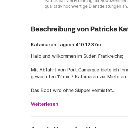
Patrick hat viel Erfahrung mit Bootsvermi
qualitativ hochwertige Dienstleistungen an.
Beschreibung von Patricks K
Katamaran Lagoon 410 12.37m
Hallo und willkommen im Süden Frankreichs; 

Mit Abfahrt von Port Camargue biete ich Ihne
gewarteten 12 mx 7 Katamaran zur Miete an. 
Das Boot wird ohne Skipper vermietet.

An Bord des Katamarans finden bei Tagesausf
Weiterlesen
mehrtägigen Törns ist das Boot mit 4 Doppel
ausgestattet, also insgesamt 10 Kojen (ggf. ei