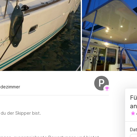
P
adezimmer
Fü
an
 du der Skipper bist.
Dat