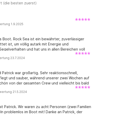
t (die besten zuerst)
ertung 1.9.2025
 Boot. Rock Sea ist ein bewährter, zuverlässiger
et ist, um völlig autark mit Energie und
Segelverhalten und hat uns in allen Bereichen voll
undlicher Eigner mit viel Erfahrung und vor allem
ertung 23.7.2024
as Boot während der gesamten Charterzeit mit uns
und fährt regelmäßig. Ich werde Rock Sea ohne zu
 Patrick war großartig. Sehr reaktionsschnell,
epflegt und sauber, während unserer zwei Wochen auf
schön von der gesamten Crew und vielleicht bis bald
wertung 21.5.2024
 Patrick. Wir waren zu acht Personen (zwei Familien
eln problemlos im Boot mit! Danke an Patrick, der