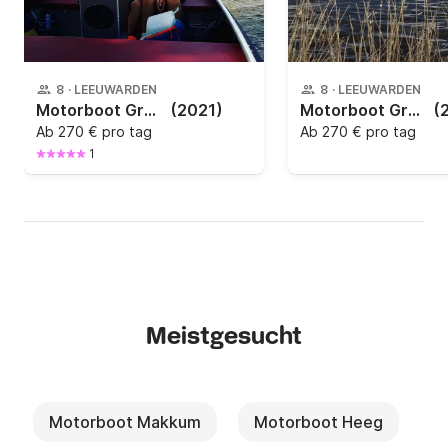
8
·
LEEUWARDEN
8
·
LEEUWARDEN
Motorboot Greensilver 500 E 5PS
(2021)
Motorboot Greensilver 500 E 5PS
(
Ab
270 € pro tag
Ab
270 € pro tag
1
Meistgesucht
Motorboot Makkum
Motorboot Heeg