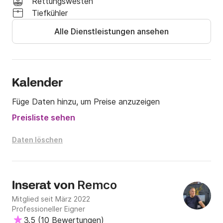
Eine Kühlbox kann für 5 € (12 Liter) oder 10 € (30 
Rettungswesten
Liter) reserviert werden.

Tiefkühler
Alle Dienstleistungen ansehen
Schreiben Sie uns einfach eine Nachricht an +34 
Click&Boat. Wir helfen Ihnen gerne weiter!
Kalender
Füge Daten hinzu, um Preise anzuzeigen
Preisliste sehen
Daten löschen
Remco
Inserat von
Mitglied seit März 2022
Professioneller Eigner
3.5
(
10 Bewertungen
)