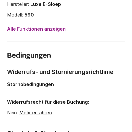
Hersteller:
Luxe E-Sloep
Modell:
590
Motorleistung:
6PS
Alle Funktionen anzeigen
Länge:
6m
Jahr:
2022
Bedingungen
Anzahl Plätze an Bord:
10 Personen
Widerrufs- und Stornierungsrichtlinie
Stornobedingungen
Widerrufsrecht für diese Buchung:
Nein.
Mehr erfahren