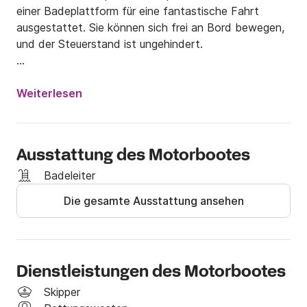
einer Badeplattform für eine fantastische Fahrt 
ausgestattet. Sie können sich frei an Bord bewegen, 
und der Steuerstand ist ungehindert.

Die elektrische Slup verfügt über eine funktionale 
Gummikante, wodurch Fender überflüssig werden. So 
Weiterlesen
wird die Gefahr minimiert, dass Ihre Hände zwischen 
Kai und Schiff eingeklemmt werden.

Ausstattung des Motorbootes
Dank der geringen Durchfahrtshöhe können Sie auch 
unter festen, niedrigen Brücken hindurchfahren.

Badeleiter
Die gesamte Ausstattung ansehen
Preis:

– 160 € für einen halben Tag (4 Stunden)

Dienstleistungen des Motorbootes
– 320 € für einen ganzen Tag (8 Stunden)

Skipper