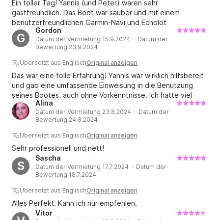
Motorboote mit 30/40 PS ist kein 
Ein toller Tag! Yannis (und Peter) waren sehr
gastfreundlich. Das Boot war sauber und mit einem
Schnellbootführerschein erforderlich. Der Fahrer muss 
benutzerfreundlichen Garmin-Navi und Echolot
älter als 18 Jahre sein und Alkohol ist beim Umgang 
Gordon
ausgestattet. Wir bekamen einige nützliche Tipps für die
G
mit dem Boot nicht gestattet. Bei Bedarf 
Datum der Vermietung 15.9.2024 · Datum der
Umgebung und hatten einen wunderschönen Tag.
Bewertung 23.9.2024
organisieren wir auf Wunsch einen Skipper für die 
Betreuung des Bootes. Das Skipperhonorar variiert je 
Übersetzt aus Englisch
Original anzeigen
nach Zeitraum zwischen 80 und 100 Euro pro Tag.

Das war eine tolle Erfahrung! Yannis war wirklich hilfsbereit
und gab eine umfassende Einweisung in die Benutzung
seines Bootes, auch ohne Vorkenntnisse. Ich hatte viel
Besatzungsnummern

Alina
Spaß beim Erkunden der Inseln und kann Yannis wärmstens
Die Besatzung jedes Bootes darf niemals die 
Datum der Vermietung 23.8.2024 · Datum der
empfehlen, wenn Sie auf der Suche nach einem soliden
gesetzliche Höchstkapazität des Bootes 
Bewertung 24.8.2024
Boot sind, das Sie herumbringt :)
überschreiten. Auf unseren kleineren 5-Meter-
Übersetzt aus Englisch
Original anzeigen
Motorbooten sind insgesamt 5 Personen erlaubt. Bei 
Sehr professionell und nett!
den Zahlen werden Säuglinge und Kinder mitgezählt. 
Sascha
S
Bei örtlicher Überschreitung dieser Zahlen hat der 
Datum der Vermietung 17.7.2024 · Datum der
Bewertung 18.7.2024
Bootsvermieter das Recht, vom Mietvertrag 
zurückzutreten.

Übersetzt aus Englisch
Original anzeigen
Alles Perfekt. Kann ich nur empfehlen.
Vitor
Bootsschäden – Wiedergutmachung
