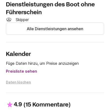
Dienstleistungen des Boot ohne
Ich hoffe, Sie bald auf meiner VIP 460 durch Sivota 
Führerschein
zu sehen!

Skipper
- - - - - - - - - - - - -

Alle Dienstleistungen ansehen
Im Preis inbegriffen:

-> MwSt

Ausgeschlossen - Extras:

Kalender
-> Treibstoffkosten

- - - - - - - - - - - - -

Füge Daten hinzu, um Preise anzuzeigen
Preisliste sehen
Bedingungen

Daten löschen
Obligatorische Extras Kraftstoffverbrauch: Hängt 
vom Verbrauch pro Anmietung ab. Durchschnittlich 35 
4.9
(
)
bis 45 Euro pro Tag

15 Kommentare