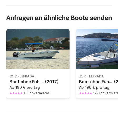
Anfragen an ähnliche Boote senden
7
·
LEFKADA
6
·
LEFKADA
Boot ohne Führerschein Proteus 500 30PS
(2017)
Boot ohne Führerschein Karel 500v - Lefkafa Island 40PS
(
Ab
180 € pro tag
Ab
190 € pro tag
4
·
Topvermieter
12
·
Topvermiet