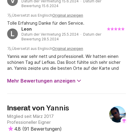
V
Datum der Vermietung 15.6.2024 · Datum der
Der Mieter muss das Boot im gleichen Zustand 
Bewertung 15.6.2024
zurückgeben, in dem er es übernommen hat. 
Übersetzt aus Englisch
Original anzeigen
Sturmschäden oder Verluste/Schäden, die auf 
Tolle Erfahrung Danke für den Service.
unzureichendes oder nachlässiges Anlegen, schlechte 
Leon
L
Handhabung oder Fahrlässigkeit zurückzuführen sind, 
Datum der Vermietung 25.5.2024 · Datum der
liegen vollständig in der Verantwortung des Mieters 
Bewertung 28.5.2024
und werden entsprechend berechnet. Der Mieter wird 
Übersetzt aus Englisch
Original anzeigen
gebeten, vor der Übernahme des Bootes das Boot 
Yannis war sehr nett und professionell. Wir hatten einen
und die Ausrüstung auf eventuelle frühere Schäden zu 
schönen Tag auf Lefkas. Das Boot fühlte sich sehr sicher
überprüfen und zu inspizieren. Der Propellerschaden 
an. Yannis zeigte uns die besten Orte auf der Karte und
alles, was wir über das Boot wissen mussten. Alles in allem
liegt zwischen 100 und 200 Euro.

ein sehr schöner Tag. Kann Ihnen wärmstens empfehlen,
Mehr Bewertungen anzeigen
ein Boot von Yannis zu mieten. // Leon aus Schweden
Schlechtes Wetter

Im Falle von schlechtem Wetter und einem 
Fahrverbot der Hafenbehörden wird die Buchung auf 
Yannis
Inserat von
den nächstmöglichen Tag verschoben oder der 
Mitglied seit März 2017
Mietpreis wird den Gästen zurückerstattet.

Professioneller Eigner
4.8
(
91 Bewertungen
)
Kreuzfahrtgrenzen
