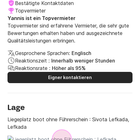
Bestätigte Kontaktdaten
Aufgrund der gefährlichen Bedingungen auf offener 
Topvermieter
See sind Kreuzfahrten an der Westküste von Lefkada 
Yannis ist ein Topvermieter
oder zu anderen entfernten Inseln wie Kefalonia oder 
Topvermieter sind erfahrene Vermieter, die sehr gute
Ithaka nicht gestattet.

Bewertungen erhalten haben und ausgezeichnete
Qualitätsleistungen erbringen.
Alle Preise verstehen sich inklusive Mehrwertsteuer.
Gesprochene Sprachen:
Englisch
Reaktionszeit :
Innerhalb weniger Stunden
Reaktionsrate :
Höher als 95%
Eigner kontaktieren
Lage
Liegeplatz boot ohne Führerschein :
Sivota Lefkada,
Lefkada