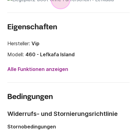
Eigenschaften
Hersteller:
Vip
Modell:
460 - Lefkafa Island
Motorleistung:
40PS
Alle Funktionen anzeigen
Länge:
5m
Jahr:
2020
Bedingungen
Anzahl Plätze an Bord:
5 Personen
Widerrufs- und Stornierungsrichtlinie
Stornobedingungen