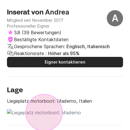
uns zusätzliche 75€ waren. Ob wir das Boot mit vollem
Tank bekommen haben konnten wir nicht mal überprüfen
Andrea
Inserat von
weil die Tankanzeige defekt war. Ich würde hier kein Boot
A
mehr mieten!
Mitglied seit November 2017
Professioneller Eigner
3.8
(
39 Bewertungen
)
Bestätigte Kontaktdaten
Gesprochene Sprachen:
Englisch, Italienisch
Reaktionsrate :
Höher als 95%
Eigner kontaktieren
Lage
Liegeplatz motorboot:
Maderno, Italien