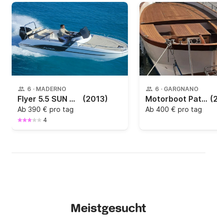
6
·
MADERNO
6
·
GARGNANO
Flyer 5.5 SUN DECK - ohne Führerschein
(2013)
Motorboot Pattuccelli Barca a motore 40PS
(
Ab
390 € pro tag
Ab
400 € pro tag
4
Meistgesucht