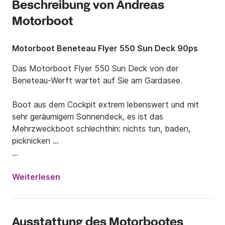
Beschreibung von Andreas
Motorboot
Motorboot Beneteau Flyer 550 Sun Deck 90ps
Das Motorboot Flyer 550 Sun Deck von der 
Beneteau-Werft wartet auf Sie am Gardasee.

Boot aus dem Cockpit extrem lebenswert und mit 
sehr geräumigem Sonnendeck, es ist das 
Mehrzweckboot schlechthin: nichts tun, baden, 
picknicken ...

Ausgestattet mit allem, was Sie brauchen: 90 PS 
Honda V-TECH Motor, komplette 
Weiterlesen
Sicherheitsausrüstung, Schwimmwesten, Beleuchtung, 
Sonnendecks mit Kissen, Leiter, Markise, GPS-
Tracker.

Ausstattung des Motorbootes