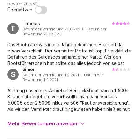
besten zuerst)
Übersetzen
Thomas
T
Datum der Vermietung 23.8.2023 · Datum der
Bewertung 25.8.2023
Das Boot ist etwas in die Jahre gekommen. Hier und da
etwas Verschleiß. Der Vermieter Pietro ist top. Er erklärt die
Gefahren des Gardasees anhand einer Karte. Wer den
Bootsführerschein hat sollte das alles jedoch von selbst
wissen. Vor Ort erfolgt dann noch eine kleine Einweisung.
Simon
S
Datum der Vermietung 1.9.2021 · Datum der
Fender und Leinen sowie die Sicherheitsausrüstung sind
Bewertung 1.9.2021
vorhanden. Die Abwicklung, Bezahlung und Rückgabe war
super und ohne Probleme. An dem Boot war die
Achtung unseriöser Anbieter! Bei click&boat waren 1.500€
Geschwindigkeitsanzeige und die Nachtbeleuchtung
Kaution abgegeben. Vorort wollte man dann von uns
defekt. Die Polster waren teils eingerissen. Ansonsten ist
5.000€ oder 2.500€ inklusive 50€ "Kautionsversicherung".
der Vermieter zu empfehlen. Super Preis Leistung. Das
Als wir den Vermieter drauf hingewiesen haben hieß es nur:
Boot hatte richtig Power und wir hatten 2 tolle Tage auf
"Nehmt das Boot und zahlt die Kaution oder lasst es
dem Gardasee. Danke Pietro!
bleiben". In meinen Augen ist das Abzocke und sollte so
Mehr Bewertungen anzeigen
nicht unterstützt werden. Das Boot war alt und sehr algig.
Außerdem muss das Benzin noch bezahlt werden was bei