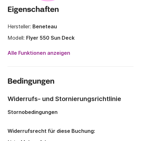
Eigenschaften
Hersteller:
Beneteau
Modell:
Flyer 550 Sun Deck
Motorleistung:
90PS
Alle Funktionen anzeigen
Länge:
5.51m
Jahr:
2014
Bedingungen
Anzahl Plätze an Bord:
6 Personen
Widerrufs- und Stornierungsrichtlinie
Stornobedingungen
Widerrufsrecht für diese Buchung: