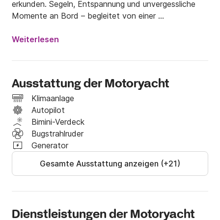
erkunden. Segeln, Entspannung und unvergessliche 
Momente an Bord – begleitet von einer 
professionellen Crew, die sich um jedes Detail 
kümmert.

Weiterlesen
IM PREIS INBEGRIFFEN:

Crew

Ausstattung der Motoryacht
Treibstoff für 9 Knoten

Wasser, Softdrinks, Bier und Cava

Klimaanlage
Kleine Snacks (Chips, herzhafte Snacks etc.)

Autopilot
Abfahrts- und Ankunftshafen: Puerto Banús

Bimini-Verdeck
21 % MwSt.

Bugstrahlruder
Wassersportgeräte: Seabob, Stand-Up-Paddleboard 
Generator
+ Schnorchelausrüstung.

Gesamte Ausstattung anzeigen (+21)
NICHT INBEGRIFFEN

Anlegen und Abfahrt von anderen Häfen

Catering und weitere Getränke (nicht im Preis 
Dienstleistungen der Motoryacht
inbegriffen)
