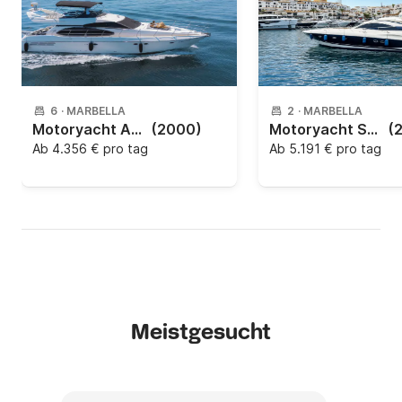
6
·
MARBELLA
2
·
MARBELLA
Motoryacht Azimut azimut 56 1600PS
(2000)
Motoryacht Sunseeker 61 Predator
(
Ab
4.356 € pro tag
Ab
5.191 € pro tag
Meistgesucht