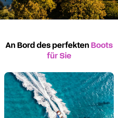
Mueritz
Ein Naturparadies erwartet dich
An Bord des perfekten
Boots
für Sie
Jetzt Hausboot chartern