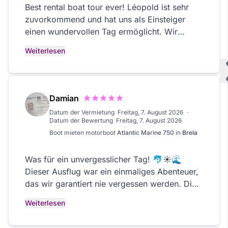
Best rental boat tour ever! Léopold ist sehr
zuvorkommend und hat uns als Einsteiger
einen wundervollen Tag ermöglicht. Wir
wurden geduldig in das Boot und die lokalen
Weiterlesen
Gegebenheiten eingewiesen und konnten uns
jederzeit während des Trips bei ihm melden,
falls doch noch Fragen offen waren. Das Boot
ist für Einsteiger sehr gut geeignet und das
Damian
Preis-/Leistungsverhältnis unschlagbar! Zu
Datum der Vermietung
Freitag, 7. August 2026
·
dritt hatten wir viel Platz mit viel geschütztem
Datum der Bewertung
Freitag, 7. August 2026
Stauraum. Wir sind den kompletten Tag mit
Boot mieten
motorboot
Atlantic Marine 750
in
Brela
ein paar Ankergängen entlang der cote
d'azure mit moderater Geschwindigkeit locker
Was für ein unvergesslicher Tag! 🐬☀️🌊
mit dem Tank hingekommen (am Ende noch
Dieser Ausflug war ein einmaliges Abenteuer,
1/3 voll). Weiterempfehlung zu Mensch und
das wir garantiert nie vergessen werden. Die
Maschine 100%, vielen Dank nochmal für den
Begegnung mit den Delfinen in ihrer
schönen Tag ;)
Weiterlesen
natürlichen Umgebung war einfach
atemberaubend und hat diesen Tag zu etwas