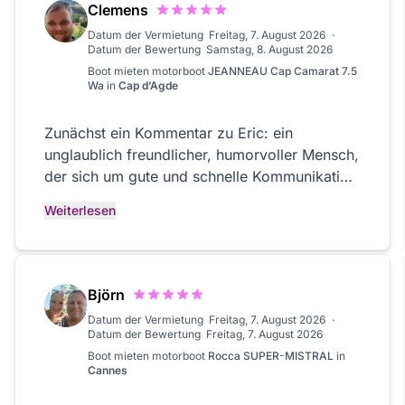
Clemens
Datum der Vermietung
Freitag, 7. August 2026
·
Datum der Bewertung
Samstag, 8. August 2026
Boot mieten
motorboot
JEANNEAU Cap Camarat 7.5
Wa
in
Cap d’Agde
Zunächst ein Kommentar zu Eric: ein
unglaublich freundlicher, humorvoller Mensch,
der sich um gute und schnelle Kommunikation
bemüht. Das Boot entsprach voll den
Weiterlesen
Erwartungen, wirkt gepflegt und ist gut
ausgestattet. Das Revier ist großartig! Klare
Empfehlung!
Björn
Datum der Vermietung
Freitag, 7. August 2026
·
Datum der Bewertung
Freitag, 7. August 2026
Boot mieten
motorboot
Rocca SUPER-MISTRAL
in
Cannes