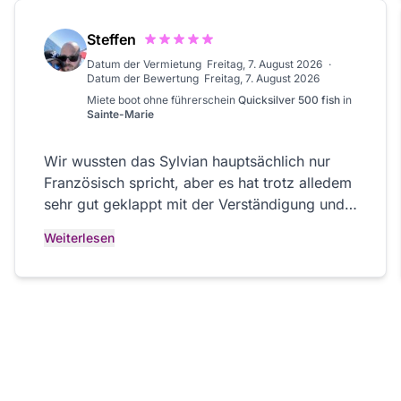
ganz Besonderem gemacht. Ein riesiges
Dankeschön an unseren Skipper, der mit
Steffen
seiner freundlichen Art, seiner Erfahrung und
Datum der Vermietung
Freitag, 7. August 2026
·
seinem Engagement diesen Ausflug perfekt
Datum der Bewertung
Freitag, 7. August 2026
gemacht hat. Absolut empfehlenswert! Auch
Miete
boot ohne führerschein
Quicksilver 500 fish
in
die traumhaften Buchten, Strände und
Sainte-Marie
wunderschönen Orte, die wir entdecken
durften, waren einfach einzigartig.
Wir wussten das Sylvian hauptsächlich nur
Kristallklares Wasser, beeindruckende
Französisch spricht, aber es hat trotz alledem
Landschaften und unvergessliche Eindrücke –
sehr gut geklappt mit der Verständigung und
schöner kann man einen Urlaub kaum erleben.
der Einweisung vom Boot. Es war ein sehr
Weiterlesen
Ein Ausflug, den wir jedem von Herzen
schöner angenehmer Ausflug auf dem Meer.
empfehlen können. Vielen Dank für dieses
Sehr gerne wieder wenn wir wieder in die
unvergessliche Erlebnis! ❤️🇭🇷🐬
Nähe kommen :)