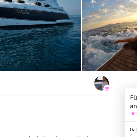
Fü
an
Dat