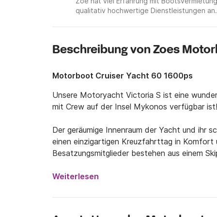
Zoe hat viel Erfahrung mit Bootsvermietu
qualitativ hochwertige Dienstleistungen an.
Beschreibung von Zoes Motor
Motorboot Cruiser Yacht 60 1600ps
Unsere Motoryacht Victoria S ist eine wunders
mit Crew auf der Insel Mykonos verfügbar ist!
Der geräumige Innenraum der Yacht und ihr s
einen einzigartigen Kreuzfahrttag in Komfort 
Besatzungsmitglieder bestehen aus einem Skip
bedienen werden. Die Yacht ist mit allen not
leistungsstarken Motor von 1600 PS ausgestat
Weiterlesen
Im Preis inbegriffen:

- Speisen und Getränke (Fingerfood, Snacks, 