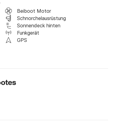
s
 und 1 Hostess)

Beiboot Motor
Schnorchelausrüstung
Sonnendeck hinten
Funkgerät
küste von Mykonos oder Delos & Rhenia-Inseln

GPS
 Südküste von Mykonos oder Delos & Rhenia-
r Paradise)

ISEN

ootes
rüfen Sie die Liste der Gästepräferenzen)

tung, Angelausrüstung, Wassersport)
