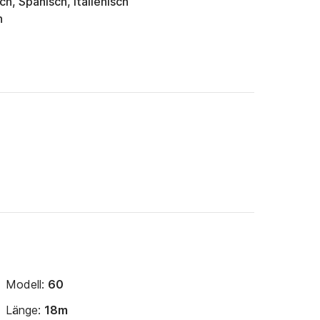
ch, Spanisch, Italienisch
n
Modell:
60
Länge:
18m