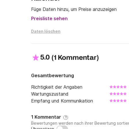
- Kabinenwäsche

Füge Daten hinzu, um Preise anzuzeigen
Preisliste sehen
Wir hoffen, Sie bald an Bord zu sehen!
Daten löschen
5.0
(
)
1 Kommentar
Gesamtbewertung
Richtigkeit der Angaben
Wartungszustand
Empfang und Kommunikation
1 Kommentar
?
Bewertungen werden nach ihrer Bewertung sortier
Übersetzen