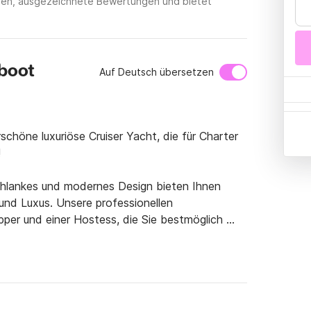
ngen, ausgezeichnete Bewertungen und bietet
boot
Auf Deutsch übersetzen
chöne luxuriöse Cruiser Yacht, die für Charter 


chlankes und modernes Design bieten Ihnen 
und Luxus. Unsere professionellen 
per und einer Hostess, die Sie bestmöglich 
wendigen Navigationsgeräten und einem 
tet.

Obst, 2 Flaschen griechischen Premiumwein, 