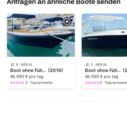
Anfragen an ähnliche Boote senden
6
·
NERJA
5
·
NERJA
Boot ohne Führerschein MARETI OPEN500 15PS
(2019)
Boot ohne Führerschein Nireus 490 Comfort 15PS
(
Ab
690 € pro tag
Ab
690 € pro tag
3
·
Topvermieter
5
·
Topvermiete