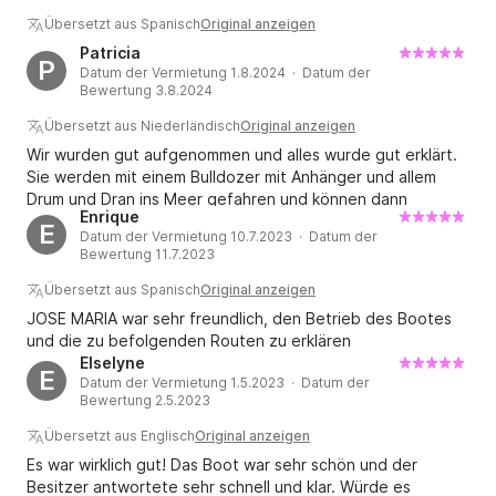
Übersetzt aus Spanisch
Original anzeigen
Patricia
P
Datum der Vermietung 1.8.2024 · Datum der
Bewertung 3.8.2024
Übersetzt aus Niederländisch
Original anzeigen
Wir wurden gut aufgenommen und alles wurde gut erklärt.
Sie werden mit einem Bulldozer mit Anhänger und allem
Drum und Dran ins Meer gefahren und können dann
Enrique
lossegeln. Das Boot zurück auf den Anhänger zu segeln ist
E
Datum der Vermietung 10.7.2023 · Datum der
ziemlich aufregend. Auf der Website von Click&Boat hatten
Bewertung 11.7.2023
wir den Eindruck, dass das Boot mit allem ausgestattet war,
z. B. einem Paddle-Board und einer Fun Tube, aber das ist
Übersetzt aus Spanisch
Original anzeigen
leider nicht der Fall. Trotzdem hatten wir eine wundervolle
JOSE MARIA war sehr freundlich, den Betrieb des Bootes
Zeit auf dem Boot.
und die zu befolgenden Routen zu erklären
Elselyne
E
Datum der Vermietung 1.5.2023 · Datum der
Bewertung 2.5.2023
Übersetzt aus Englisch
Original anzeigen
Es war wirklich gut! Das Boot war sehr schön und der
Besitzer antwortete sehr schnell und klar. Würde es