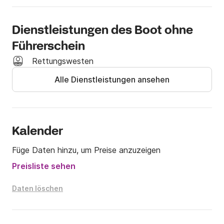
Wenn Sie Fragen haben, zögern Sie nicht, uns über 
Dienstleistungen des Boot ohne
den Nachrichtendienst der Plattform zu kontaktieren.

Führerschein
Rettungswesten
Wir erwarten Sie bei Charters
Alle Dienstleistungen ansehen
Kalender
Füge Daten hinzu, um Preise anzuzeigen
Preisliste sehen
Daten löschen