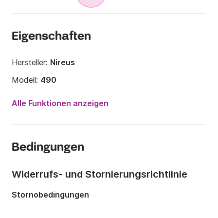
Eigenschaften
Hersteller:
Nireus
Modell:
490
Motorleistung:
15PS
Alle Funktionen anzeigen
Länge:
4.9m
Jahr:
2022
Bedingungen
Anzahl Plätze an Bord:
5 Personen
Widerrufs- und Stornierungsrichtlinie
Stornobedingungen