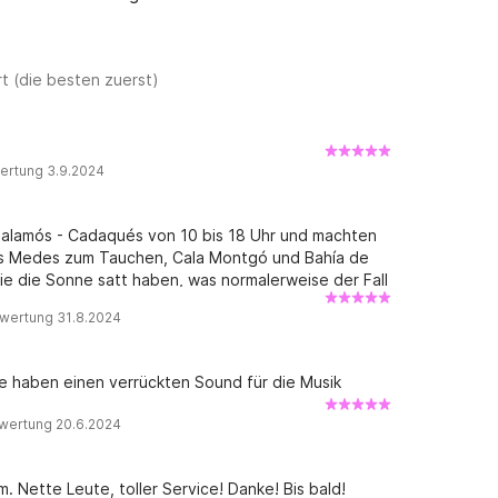
t (die besten zuerst)
ertung 3.9.2024
n Palamós - Cadaqués von 10 bis 18 Uhr und machten
Las Medes zum Tauchen, Cala Montgó und Bahía de
 Sie die Sonne satt haben, was normalerweise der Fall
nuten dauerte). Als Nachteil möchte ich sagen, dass
wertung 31.8.2024
zuführen, um den Ankerplatz zu kennen, und auch
ht es teuflisch Gas! Aber die Wahrheit ist, dass wir
 auf dem Boot fit sind ... Als ob sie sagen würden,
te haben einen verrückten Sound für die Musik
tz legen, für den Fall, dass es Ihnen Angst macht.
wertung 20.6.2024
 Nette Leute, toller Service! Danke! Bis bald!