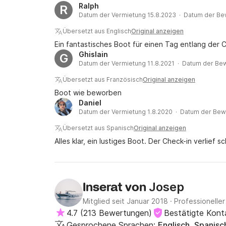
Ralph
R
Datum der Vermietung 15.8.2023 · Datum der Be
Übersetzt aus Englisch
Original anzeigen
Ein fantastisches Boot für einen Tag entlang der 
Ghislain
G
Datum der Vermietung 11.8.2021 · Datum der Bew
Übersetzt aus Französisch
Original anzeigen
Boot wie beworben
Daniel
Datum der Vermietung 1.8.2020 · Datum der Bew
Übersetzt aus Spanisch
Original anzeigen
Alles klar, ein lustiges Boot. Der Check-in verlief s
Josep
Inserat von
Mitglied seit Januar 2018
·
Professioneller
4.7
(
213 Bewertungen
)
Bestätigte Kont
Gesprochene Sprachen:
Englisch, Spanisc