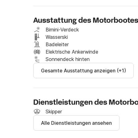
Mit einer Kapazität von bis zu 8 Personen biet
Navigation.

Es ist mit einem 200-PS-Motor ausgestattet, 
Ausstattung des Motorboote
ideal für schnelle Bewegungen und die Ausübu
sehr einfache Handhabung und eine überrasche
Bimini-Verdeck
Solarium im Bug zum Sonnenbaden und eine g
Wasserski
Wasser zu erleichtern.
Badeleiter
Elektrische Ankerwinde
Sonnendeck hinten
Gesamte Ausstattung anzeigen (+1)
Dienstleistungen des Motorb
Skipper
Alle Dienstleistungen ansehen