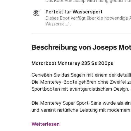
Das Boot von Josep wird häufig gebucht u
Perfekt für Wassersport
Dieses Boot verfügt über die notwendige 
Wasserski...).
Beschreibung von Joseps Mo
Motorboot Monterey 235 Ss 200ps
Genießen Sie das Segeln mit einem der detaill
Die Monterey-Boote gehören ohne Zweifel zu d
Sportbooten mit avantgardistischem Design.

Die Monterey Super Sport-Serie wurde als ein
und vereint natürliche Leistung mit modernem 
luxuriöser Annehmlichkeiten und Eleganz.

Weiterlesen