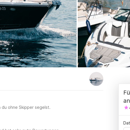
Fü
an
n du ohne Skipper segelst.
Dat