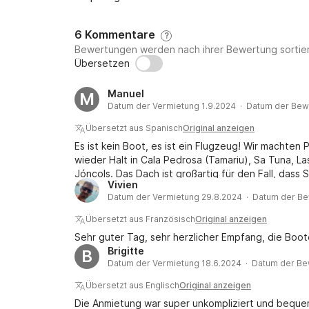
6 Kommentare
?
Bewertungen werden nach ihrer Bewertung sortier
Übersetzen
Manuel
M
Datum der Vermietung 1.9.2024 · Datum der Bew
Übersetzt aus Spanisch
Original anzeigen
Es ist kein Boot, es ist ein Flugzeug! Wir machte
wieder Halt in Cala Pedrosa (Tamariu), Sa Tuna, 
Jóncols. Das Dach ist großartig für den Fall, dass
Vivien
ist (oder falls es regnet, was zum Glück nur 10 Mi
Datum der Vermietung 29.8.2024 · Datum der Be
es kein GPS hat. Es ist ratsam, eine Seekarte mit
keinen elektrischen Kühlschrank. Außerdem verbrauc
Übersetzt aus Französisch
Original anzeigen
uns viel Mühe gegeben haben und nicht alle von uns
Sehr guter Tag, sehr herzlicher Empfang, die Boo
dass sie es herausnehmen und in den Hafenliegepla
Brigitte
B
Alles war sehr einfach. Ich werde es wiederholen.
Datum der Vermietung 18.6.2024 · Datum der Be
Übersetzt aus Englisch
Original anzeigen
Die Anmietung war super unkompliziert und bequem.