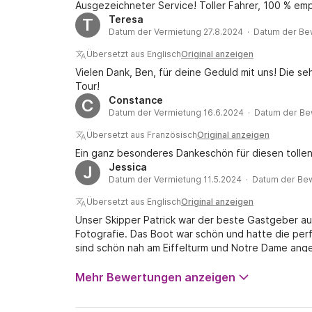
Ausgezeichneter Service! Toller Fahrer, 100 % em
Teresa
T
Datum der Vermietung 27.8.2024 · Datum der Be
Übersetzt aus Englisch
Original anzeigen
Vielen Dank, Ben, für deine Geduld mit uns! Die se
Tour!
Constance
C
Datum der Vermietung 16.6.2024 · Datum der Be
Übersetzt aus Französisch
Original anzeigen
Ein ganz besonderes Dankeschön für diesen toll
Jessica
J
Datum der Vermietung 11.5.2024 · Datum der Be
Übersetzt aus Englisch
Original anzeigen
Unser Skipper Patrick war der beste Gastgeber au
Fotografie. Das Boot war schön und hatte die per
sind schön nah am Eiffelturm und Notre Dame an
gesehen. Kann es nur wärmstens empfehlen, perfe
Mehr Bewertungen anzeigen