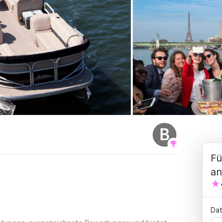
B
Fü
an
Dat