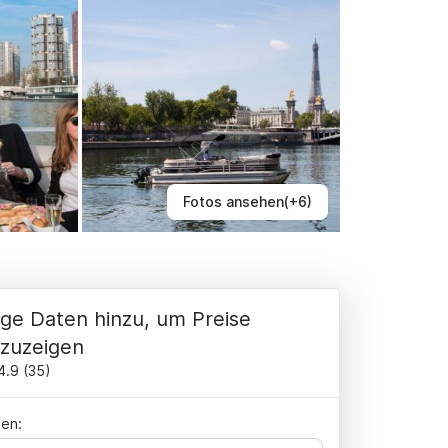
Fotos ansehen(+6)
ge Daten hinzu, um Preise
zuzeigen
4.9
(
35
)
en: