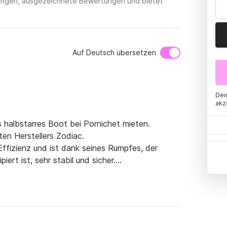
etungen, ausgezeichnete Bewertungen und bietet
Auf Deutsch übersetzen
Dei
akz
 halbstarres Boot bei Pornichet mieten.

en Herstellers Zodiac.

ffizienz und ist dank seines Rumpfes, der 
ert ist, sehr stabil und sicher.

hr gutem Zustand und eignet sich perfekt für 
nden. Dank der beiden Sonnenliegen können Sie 
ziele zur Verfügung.
