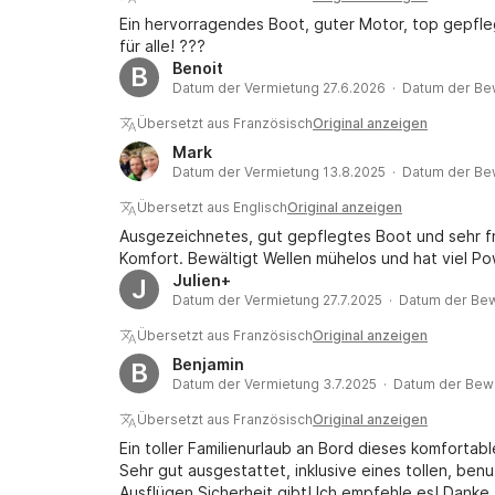
Ein hervorragendes Boot, guter Motor, top gepfl
für alle! ???
Benoit
B
Datum der Vermietung 27.6.2026 · Datum der Be
Übersetzt aus Französisch
Original anzeigen
Mark
Datum der Vermietung 13.8.2025 · Datum der Be
Übersetzt aus Englisch
Original anzeigen
Ausgezeichnetes, gut gepflegtes Boot und sehr fre
Komfort. Bewältigt Wellen mühelos und hat viel Po
Julien+
J
Datum der Vermietung 27.7.2025 · Datum der Bew
Übersetzt aus Französisch
Original anzeigen
Benjamin
B
Datum der Vermietung 3.7.2025 · Datum der Bew
Übersetzt aus Französisch
Original anzeigen
Ein toller Familienurlaub an Bord dieses komforta
Sehr gut ausgestattet, inklusive eines tollen, be
Ausflügen Sicherheit gibt! Ich empfehle es! Danke,