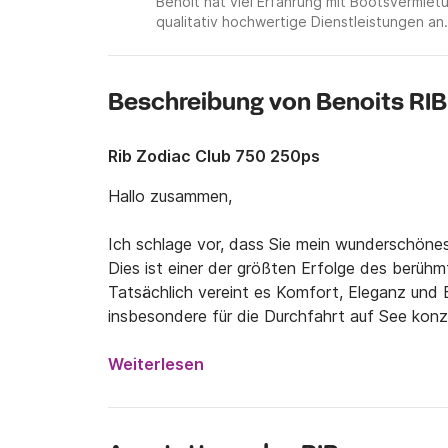
Benoit hat viel Erfahrung mit Bootsvermi
qualitativ hochwertige Dienstleistungen an.
Beschreibung von Benoits RIB
Rib Zodiac Club 750 250ps
Hallo zusammen,

Ich schlage vor, dass Sie mein wunderschönes
Dies ist einer der größten Erfolge des berühmt
Tatsächlich vereint es Komfort, Eleganz und E
insbesondere für die Durchfahrt auf See konzipi
Das Boot stammt aus dem Jahr 2013, ist in se
einen Tagesausflug mit der Familie oder Freu
Weiterlesen
die Sonne genießen,

Programmtechnisch stehen Ihnen viele Ausflugs