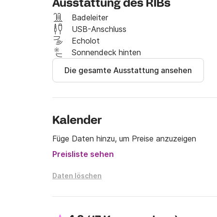
Ausstattung des RIBs
Sie können der Küste folgen und Pornichet, L
Inseln (Houat, Hœdic oder Belle-Île-en-Mer) 
Badeleiter
Mit seinem leistungsstarken 250-PS-Außenbord
USB-Anschluss
Echolot
Für weitere Informationen zögern Sie nicht, m
Sonnendeck hinten
kontaktieren.

Die gesamte Ausstattung ansehen
Bis bald !
Kalender
Füge Daten hinzu, um Preise anzuzeigen
Preisliste sehen
Daten löschen