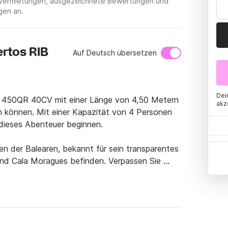
tsvermietungen, ausgezeichnete Bewertungen und
gen an.
rtos RIB
Auf Deutsch übersetzen
Dei
 450QR 40CV mit einer Länge von 4,50 Metern 
akz
n können. Mit einer Kapazität von 4 Personen 
ieses Abenteuer beginnen.

en der Balearen, bekannt für sein transparentes 
nd Cala Moragues befinden. Verpassen Sie 
cken.

wir warten auf Sie bald.
