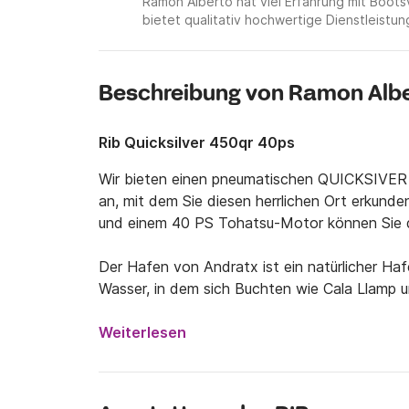
Ramon Alberto hat viel Erfahrung mit Boo
bietet qualitativ hochwertige Dienstleistun
Beschreibung von Ramon Albe
Rib Quicksilver 450qr 40ps
Wir bieten einen pneumatischen QUICKSIVER
an, mit dem Sie diesen herrlichen Ort erkunde
und einem 40 PS Tohatsu-Motor können Sie d
Der Hafen von Andratx ist ein natürlicher Haf
Wasser, in dem sich Buchten wie Cala Llamp u
nicht die Gelegenheit, dieses Wunder zu entde
Weiterlesen
Wenn Sie Fragen haben, kontaktieren Sie uns, 
Verpassen Sie es nicht!
