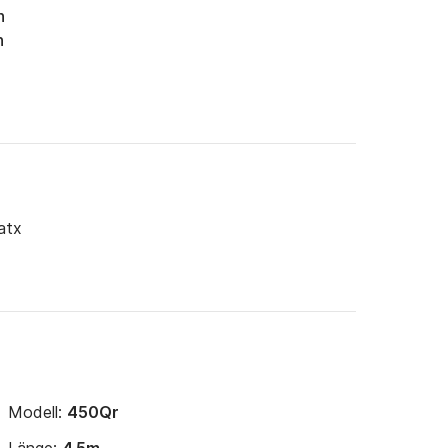
h
n
atx
Modell:
450Qr