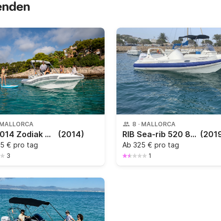
senden
MALLORCA
8
·
MALLORCA
RIB 2014 Zodiak N-ZO 600 150PS
(2014)
RIB Sea-rib 520 80PS
(201
5 € pro tag
Ab
325 € pro tag
3
1