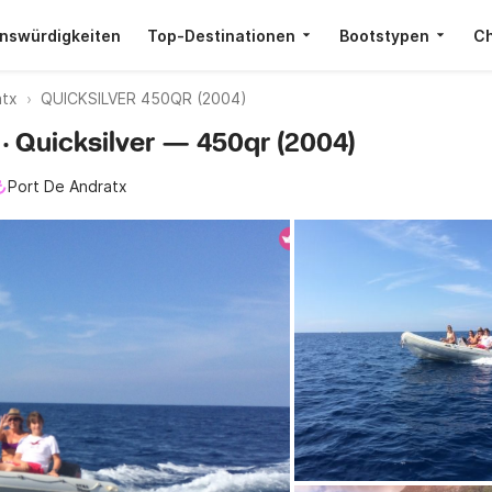
nswürdigkeiten
Top-Destinationen
Bootstypen
Ch
atx
QUICKSILVER 450QR (2004)
 · Quicksilver — 450qr (2004)
Port De Andratx