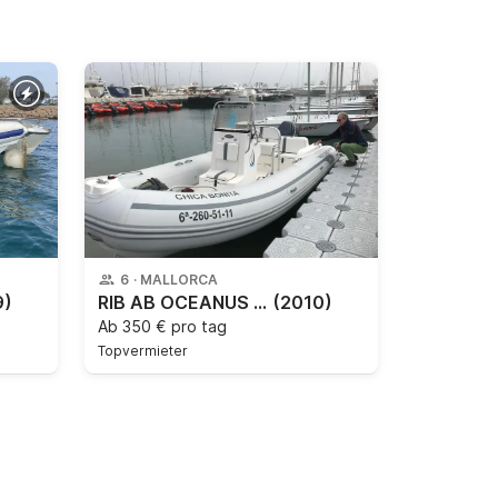
6
·
MALLORCA
9)
RIB AB OCEANUS 19 VST 100PS
(2010)
Ab
350 € pro tag
Topvermieter