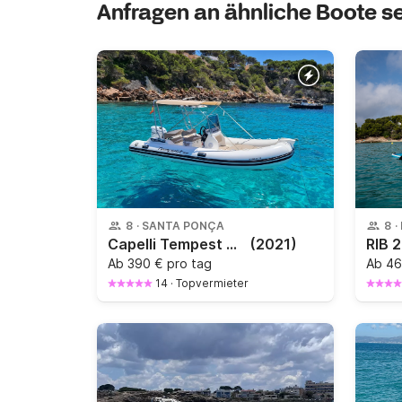
Anfragen an ähnliche Boote 
8
·
SANTA PONÇA
8
·
Capelli Tempest 570 · 115 PS RIB | Mallorcas Buchten entdecken
(2021)
Ab
390 € pro tag
Ab
46
14
·
Topvermieter