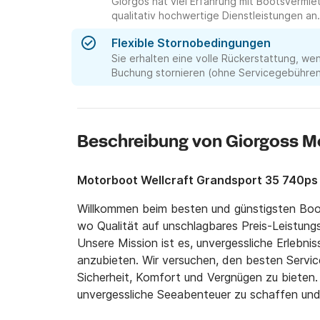
Giorgos hat viel Erfahrung mit Bootsverm
qualitativ hochwertige Dienstleistungen an.
Flexible Stornobedingungen
Sie erhalten eine volle Rückerstattung, we
Buchung stornieren (ohne Servicegebühren 
Beschreibung von Giorgoss M
Motorboot Wellcraft Grandsport 35 740ps
Willkommen beim besten und günstigsten Boot
wo Qualität auf unschlagbares Preis-Leistungs-V
Unsere Mission ist es, unvergessliche Erlebni
anzubieten. Wir versuchen, den besten Servic
Sicherheit, Komfort und Vergnügen zu bieten. U
unvergessliche Seeabenteuer zu schaffen und 
Ozeans aufzubauen. Kommen Sie mit uns und e