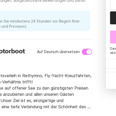
ietungen, ausgezeichnete Bewertungen und bietet
nn Sie mindestens 24 Stunden vor Beginn Ihrer
und Provision).
Dei
otorboot
Auf Deutsch übersetzen
akz
sverleih in Rethymno, Fly-Yacht-Kreuzfahrten, 
erhältnis trifft!

sse auf offener See zu den günstigsten Preisen 
e anzubieten und allen unseren Gästen 
nser Ziel ist es, einzigartige und 
eine tiefe Verbindung mit der Schönheit des 
rleben Sie die Schönheit des nördlichen 