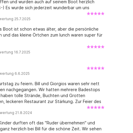
offen und wurden auch auf seinem Boot herzlich
:-) Es wurde sich jederzeit wunderbar um uns
it Feuerwerk hat der liebe Bill besorgt!!! Darüber
wertung 25.7.2025
 bisschen in die Jahre gekommen! Aber alles in allem
das Boot ist schon etwas älter, aber die persönliche
und das kleine Örtchen zum lunch waren super für
wertung 16.7.2025
wertung 6.6.2025
tstag zu feiern. Bill und Giorgios waren sehr nett
hen nachgegangen. Wir hatten mehrere Badestops
haben tolle Strände, Buchten und Grotten
en, leckeren Restaurant zur Stärkung. Zur Feier des
von Bill. Vielen Dank für den unvergesslichen Tag!
wertung 21.8.2024
 Kinder durften oft das "Ruder übernehmen" und
nz herzlich bei Bill für die schöne Zeit. Wir sehen