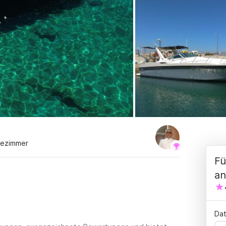
dezimmer
Fü
an
Dat