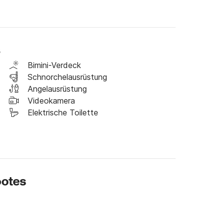
:00 bis 21:00 Uhr verfügbar ist, die 
unden beträgt.

s
n wir Ihnen Folgendes an: Wasser, Wein, 
Bimini-Verdeck
le Vorspeisen und frisches Obst.

Schnorchelausrüstung
Angelausrüstung
reut sich, Sie an Bord Click&Boat begrüßen zu 
Videokamera
Kreuzfahrt für Sie zu organisieren.

Elektrische Toilette
ootes