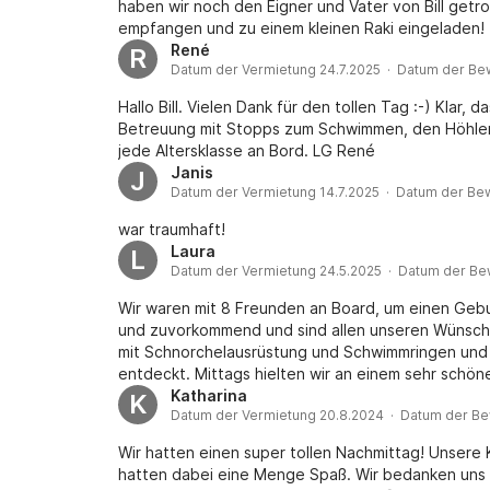
haben wir noch den Eigner und Vater von Bill getr
empfangen und zu einem kleinen Raki eingeladen! 
gekümmert! Sogar eine leckere Geburtstags Torte m
René
R
Datum der Vermietung 24.7.2025 · Datum der Be
haben wir uns sehr gefreut! Das Boot ist schon ein
war es ein toller Tag! Lieben Dank!!!
Hallo Bill. Vielen Dank für den tollen Tag :-) Klar, 
Betreuung mit Stopps zum Schwimmen, den Höhlen 
jede Altersklasse an Bord. LG René
Janis
J
Datum der Vermietung 14.7.2025 · Datum der Be
war traumhaft!
Laura
L
Datum der Vermietung 24.5.2025 · Datum der Be
Wir waren mit 8 Freunden an Board, um einen Gebur
und zuvorkommend und sind allen unseren Wünsc
mit Schnorchelausrüstung und Schwimmringen und 
entdeckt. Mittags hielten wir an einem sehr schön
Geburtstags gab es sogar eine Torte und Prosecco 
Katharina
K
Datum der Vermietung 20.8.2024 · Datum der Be
Wir hatten einen super tollen Nachmittag! Unsere
hatten dabei eine Menge Spaß. Wir bedanken uns ga