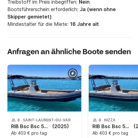
Treibstoff im Preis inbegriffen:
Nein
Bootsführerschein erforderlich:
Ja (wenn ohne
Skipper gemietet)
Mindestalter für die Miete:
18 Jahre alt
Anfragen an ähnliche Boote senden
8
·
SAINT-LAURENT-DU-VAR
8
·
NIZZA
RIB Bsc Bsc 57 Limited édition 130PS
(2025)
RIB Bsc Bsc 57 130PS
(
Ab
403 € pro tag
Ab
403 € pro tag