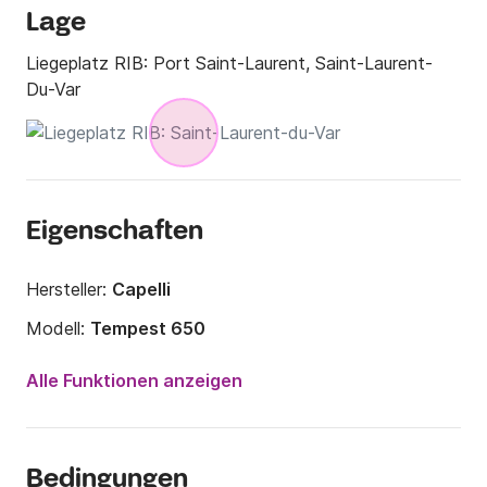
Lage
Liegeplatz RIB:
Port Saint-Laurent, Saint-Laurent-
Du-Var
Eigenschaften
Hersteller:
Capelli
Modell:
Tempest 650
Motorleistung:
200PS
Alle Funktionen anzeigen
Länge:
6.5m
Jahr:
2017
Bedingungen
Anzahl Plätze an Bord:
9 Personen