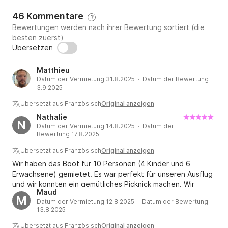
46 Kommentare
?
Bewertungen werden nach ihrer Bewertung sortiert (die
besten zuerst)
Übersetzen
Matthieu
Datum der Vermietung 31.8.2025 · Datum der Bewertung
3.9.2025
Übersetzt aus Französisch
Original anzeigen
Nathalie
N
Datum der Vermietung 14.8.2025 · Datum der
Bewertung 17.8.2025
Übersetzt aus Französisch
Original anzeigen
Wir haben das Boot für 10 Personen (4 Kinder und 6
Erwachsene) gemietet. Es war perfekt für unseren Ausflug
und wir konnten ein gemütliches Picknick machen. Wir
Maud
konnten mit den Kindern Tubing fahren. Sie waren
M
Datum der Vermietung 12.8.2025 · Datum der Bewertung
begeistert. Die Sicherheitshinweise waren gut erklärt und
13.8.2025
es wurden Schwimmwesten bereitgestellt. Es gibt viel
Stauraum, sodass man alles trocken halten kann. Sylvain
Übersetzt aus Französisch
Original anzeigen