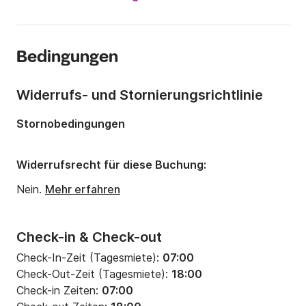
Länge:
10m
Jahr:
2023
Bedingungen
Anzahl Plätze an Bord:
20 Personen
Widerrufs- und Stornierungsrichtlinie
Stornobedingungen
Widerrufsrecht für diese Buchung:
Nein.
Mehr erfahren
Check-in & Check-out
Check-In-Zeit (Tagesmiete):
07:00
Check-Out-Zeit (Tagesmiete):
18:00
Check-in Zeiten:
07:00