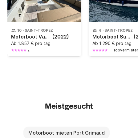
10
·
SAINT-TROPEZ
4
·
SAINT-TROPEZ
Motorboot Vandutch Marine VanDutch 40 760PS
(2022)
Motorboot Sunseeker Superhawk 48, fin Saint Tropez, 15 mètres 900PS
(
Ab
1.857 € pro tag
Ab
1.290 € pro tag
2
1
·
Topvermiete
Meistgesucht
Motorboot mieten Port Grimaud