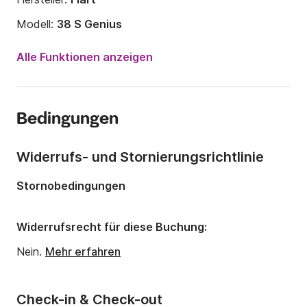
Modell:
38 S Genius
Motorleistung:
520PS
Alle Funktionen anzeigen
Länge:
11.8m
Jahr:
2007 (Renoviert in 2024)
Bedingungen
Anzahl Plätze an Bord:
8 Personen
Anzahl Kabinen:
3
Widerrufs- und Stornierungsrichtlinie
Anzahl Badezimmer:
1
Stornobedingungen
Widerrufsrecht für diese Buchung:
Nein.
Mehr erfahren
Check-in & Check-out