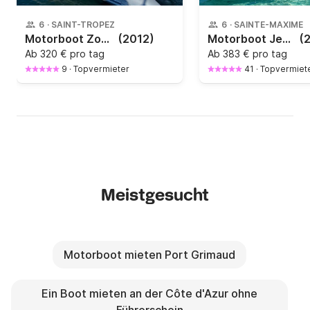
6
·
SAINT-TROPEZ
6
·
SAINTE-MAXIME
Motorboot Zodiac Sunrider 115PS
(2012)
Motorboot Jeanneau Cap Camarat 545 100PS
(
Ab
320 € pro tag
Ab
383 € pro tag
9
·
Topvermieter
41
·
Topvermiet
Meistgesucht
Motorboot mieten Port Grimaud
Ein Boot mieten an der Côte d'Azur ohne