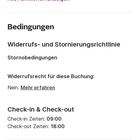
Länge:
7m
Jahr:
1990
Bedingungen
Anzahl Plätze an Bord:
8 Personen
Anzahl Kabinen:
1
Widerrufs- und Stornierungsrichtlinie
Anzahl Schlafplätze:
1
Stornobedingungen
Widerrufsrecht für diese Buchung:
Nein.
Mehr erfahren
Check-in & Check-out
Check-in Zeiten:
09:00
Check-out Zeiten:
18:00