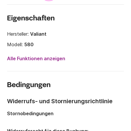
Eigenschaften
Hersteller:
Valiant
Modell:
580
Motorleistung:
100PS
Alle Funktionen anzeigen
Länge:
5.8m
Jahr:
2016
Bedingungen
Anzahl Plätze an Bord:
8 Personen
Widerrufs- und Stornierungsrichtlinie
Stornobedingungen