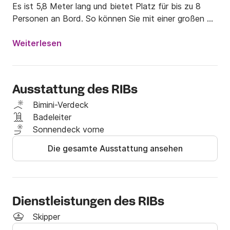
Es ist 5,8 Meter lang und bietet Platz für bis zu 8 
Personen an Bord. So können Sie mit einer großen 
Familie oder Freunden kommen und einen tollen Tag 
verbringen!

Weiterlesen
An Bord werden keine Tiere akzeptiert.

Ausstattung des RIBs
Letzteres ist mit einer Sonnenmarkise und einer 
Sonnenliege ausgestattet und verfügt über eine 
Bimini-Verdeck
Genehmigung für die Buchten von Cassis

Badeleiter
Sonnendeck vorne
Entdecken Sie die wunderschönen Mittelmeerküsten 
Die gesamte Ausstattung ansehen
an Bord dieses Halbstarrschiffs und bewundern Sie 
die wunderschöne Insel Embiez.

Die Anzahlung erfolgt am Tag der Anmietung per 
Dienstleistungen des RIBs
Kreditkarte

Skipper
Für weitere Informationen zögern Sie nicht, uns per 