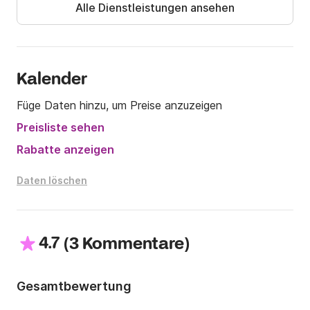
Alle Dienstleistungen ansehen
Nachricht unter Click&Boat zu kontaktieren.

Aufrichtig.

Kalender
** Nicht vertragsgemäßes Foto
Füge Daten hinzu, um Preise anzuzeigen
Preisliste sehen
Rabatte anzeigen
Daten löschen
4.7
(
)
3 Kommentare
Gesamtbewertung