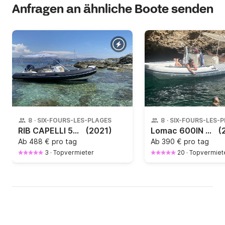
Anfragen an ähnliche Boote senden
8
·
SIX-FOURS-LES-PLAGES
8
·
SIX-FOURS-LES-
RIB CAPELLI 570 100PS
(2021)
Lomac 600IN 115 cv
(
Ab
488 € pro tag
Ab
390 € pro tag
3
·
Topvermieter
20
·
Topvermiet