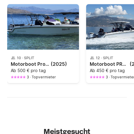
10
·
SPLIT
12
·
SPLIT
Motorboot Protagon Protagon 25
(2025)
Motorboot PROTAGON YACHTS Space 250PS
(
Ab
500 € pro tag
Ab
450 € pro tag
3
·
Topvermieter
3
·
Topvermiete
Meistgesucht