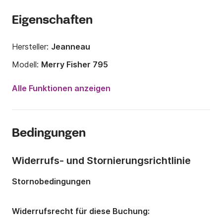
Eigenschaften
Hersteller:
Jeanneau
Modell:
Merry Fisher 795
Motorleistung:
200PS
Alle Funktionen anzeigen
Länge:
7.95m
Jahr:
2020 (Renoviert in 2025)
Bedingungen
Anzahl Plätze an Bord:
8 Personen
Anzahl Kabinen:
1
Widerrufs- und Stornierungsrichtlinie
Anzahl Schlafplätze:
2
Stornobedingungen
Anzahl Badezimmer:
1
Widerrufsrecht für diese Buchung: