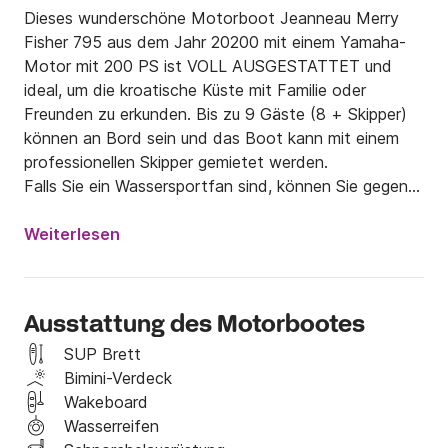
Dieses wunderschöne Motorboot Jeanneau Merry 
Fisher 795 aus dem Jahr 20200 mit einem Yamaha-
Motor mit 200 PS ist VOLL AUSGESTATTET und 
ideal, um die kroatische Küste mit Familie oder 
Freunden zu erkunden. Bis zu 9 Gäste (8 + Skipper) 
können an Bord sein und das Boot kann mit einem 
professionellen Skipper gemietet werden.

Falls Sie ein Wassersportfan sind, können Sie gegen 
Aufpreis ein Paddleboard, Wasserski, Wakeboard oder 
einen Schlauch bekommen. Weitere Informationen 
Weiterlesen
finden Sie unter „Ausrüstung“.

Neben der Wassersportausrüstung verfügt das Boot 
Ausstattung des Motorbootes
auch über ein Bimini-Sonnendach mit der Option zum 
vollständigen Schließen rundherum, Sonnendeck- und 
SUP Brett
Cockpitkissen, Deckdusche und Badeleiter sowie ein 
Bimini-Verdeck
Fusion Pro-Audiosystem. Für Ihren maximalen 
Wakeboard
Komfort können Sie die Küche mit Gasherd und 
Wasserreifen