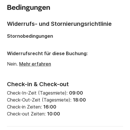
Bedingungen
Anzahl Schlafplätze:
6
Anzahl Badezimmer:
1
Widerrufs- und Stornierungsrichtlinie
Länge:
8m
Stornobedingungen
Widerrufsrecht für diese Buchung:
Nein.
Mehr erfahren
Check-in & Check-out
Check-In-Zeit (Tagesmiete):
09:00
Check-Out-Zeit (Tagesmiete):
18:00
Check-in Zeiten:
16:00
Check-out Zeiten:
10:00