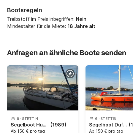
Bootsregeln
Treibstoff im Preis inbegriffen:
Nein
Mindestalter für die Miete:
18 Jahre alt
Anfragen an ähnliche Boote senden
6
·
STETTIN
6
·
STETTIN
Segelboot Hunter Hunter 28.5 9m
(1989)
Segelboot Dufour 31 9.4m
(
Ab
150 € pro tag
Ab
150 € pro tag