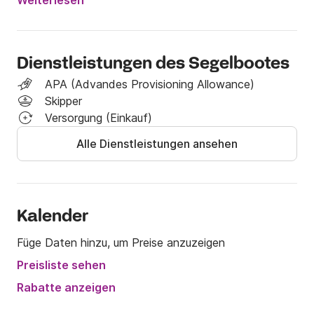
⛵Minimaler Tiefgang 45 cm

Weiterlesen
⛵Maximaler Tiefgang 175 cm

⛵Masthöhe 9 m

⛵Anzahl Schlafplätze 6

Dienstleistungen des Segelbootes
⛵WC: Kabine, Chemietoilette

⛵Maximale Besatzungsnummer 7

APA (Advandes Provisioning Allowance)
⛵Mindestbesatzungsnummer 2

Skipper
⛵Kabinenhöhe 185 cm

Versorgung (Einkauf)
⛵Kippbarer Schwerttyp

Alle Dienstleistungen ansehen
⛵ Heckflossenrudertyp
Kalender
Füge Daten hinzu, um Preise anzuzeigen
Preisliste sehen
Rabatte anzeigen