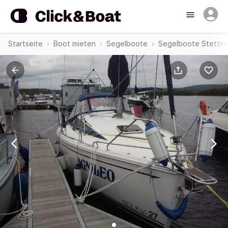
Startseite
Boot mieten
Segelboote
Segelboote Stettin