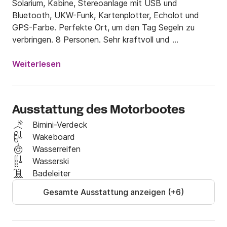
Solarium, Kabine, Stereoanlage mit USB und 
Bluetooth, UKW-Funk, Kartenplotter, Echolot und 
GPS-Farbe. Perfekte Ort, um den Tag Segeln zu 
verbringen. 8 Personen. Sehr kraftvoll und 
komfortabel. Seien Sie der Erste, der Premiere !!! 
Benzin Teil. Wir sind Unternehmen, alles in Ordnung. 
Weiterlesen
Versicherung.

Skiausrüstung: Zuschlag von 25 Euro.

Ausstattung des Motorbootes
Donut ziehen: Zuschlag von 25 Euro.
Bimini-Verdeck
Wakeboard
Wasserreifen
Wasserski
Badeleiter
Gesamte Ausstattung anzeigen (+6)