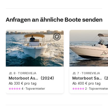
Anfragen an ähnliche Boote senden
8
·
TORREVIEJA
7
·
TORREVIEJA
Motorboot Astilux Astilux 600 Open 115PS
(2024)
Motorboot Saver 5.6 WA 100PS
(
Ab
330 € pro tag
Ab
400 € pro tag
4
·
Topvermieter
2
·
Topvermiete