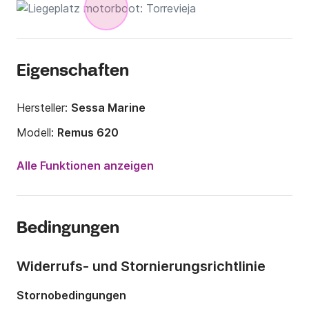
Eigenschaften
Hersteller:
Sessa Marine
Modell:
Remus 620
Motorleistung:
130PS
Alle Funktionen anzeigen
Länge:
6.2m
Jahr:
2023
Bedingungen
Anzahl Plätze an Bord:
8 Personen
Anzahl Kabinen:
1
Widerrufs- und Stornierungsrichtlinie
Anzahl Schlafplätze:
1
Stornobedingungen