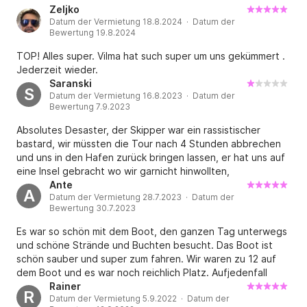
tanken und die Rückgabe waren super organisiert.⛽️ Sehr
Zeljko
Innenausstattung:

Datum der Vermietung 18.8.2024 · Datum der
zu empfehlen. Vielen Dank für den schönen Tag.👍
49-Liter-Kühlschrank mit Gefrierfach, Toilette mit 
Bewertung 19.8.2024
Waschbecken und Fenster, Deck- und Dachfenster
TOP! Alles super. Vilma hat such super um uns gekümmert .
Jederzeit wieder.
Saranski
S
Datum der Vermietung 16.8.2023 · Datum der
Bewertung 7.9.2023
Absolutes Desaster, der Skipper war ein rassistischer
bastard, wir müssten die Tour nach 4 Stunden abbrechen
und uns in den Hafen zurück bringen lassen, er hat uns auf
eine Insel gebracht wo wir garnicht hinwollten,
wärenddessen war er die ganze Zeit an seinem Handy und
Ante
A
Datum der Vermietung 28.7.2023 · Datum der
hat uns nicht zugehört was wir wollten, als wir ihn damit
Bewertung 30.7.2023
konfrontiert haben ist er total ausgerastet hat uns
beleidigt und wollte das wir von Boot runtergehen
Es war so schön mit dem Boot, den ganzen Tag unterwegs
absoluter Alptraum!!! wir haben natürlich unser Geld nicht
und schöne Strände und Buchten besucht. Das Boot ist
mehr gesehen!! Finger weg von diesem Betreiber totale
schön sauber und super zum fahren. Wir waren zu 12 auf
verarsche !!!
dem Boot und es war noch reichlich Platz. Aufjedenfall
Buche ich wieder.
Rainer
R
Datum der Vermietung 5.9.2022 · Datum der