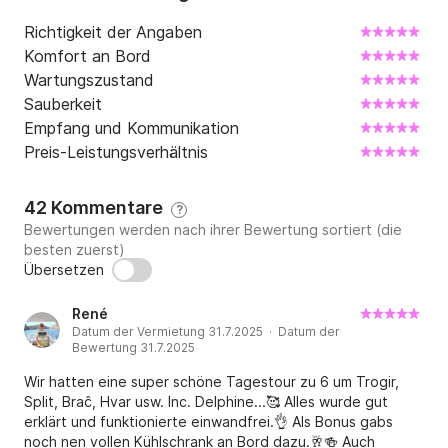
Elektrisches Ladegerät 12 V-USB

Richtigkeit der Angaben
Komfort an Bord
Elektrische Ankerwinde, Trimmanzeige, 100-W-
Wartungszustand
Solarpanel zum Laden der Batterie.

Sauberkeit
GPS Simrad G 09 Xse.

Empfang und Kommunikation
Preis-Leistungsverhältnis
Kabinen: 1

Kojen: 3

Toiletten: 1

42 Kommentare
?
Baujahr: 2017

Bewertungen werden nach ihrer Bewertung sortiert (die
besten zuerst)
Übersetzen
Unterhaltung:

Radio FUSION MS-RA205 + 6 Lautsprecher, USB, 
René
MP3-Player, UKW-Funkgerät

Datum der Vermietung 31.7.2025 · Datum der
Bewertung 31.7.2025
Sicherheit:

Wir hatten eine super schöne Tagestour zu 6 um Trogir,
Erste-Hilfe-Set, Suchscheinwerferreflektor auf dem 
Split, Braĉ, Hvar usw. Inc. Delphine...🥰 Alles wurde gut
Hardtop mit Fernbedienung, 2 Feuerlöscher, Flaggen

erklärt und funktionierte einwandfrei.👌 Als Bonus gabs
noch nen vollen Kühlschrank an Bord dazu.🥂🍻 Auch