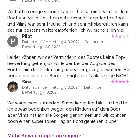
Bewertung 12.9.2022
Wir hatten einige schöne Tage mit unserem Team auf dem
Boot von Vilma. Es ist ein sehr schönes, gepflegtes Boot
und Vilma war sehr freundlich und sehr hilfsbereit. Ich kann
das nur bestens weiterempfehlen. Ich wünsche allen viel
Spaß mit dem Boot.
Pilot
P
Datum der Vermietung 4.8.2022 · Datum der
Bewertung 12.8.2022
Leider können wir der Vermittlerin des Bootes keine Top-
Bewertung geben, da wir leider bei der Abgabe des
Bootes mit der Tankfüllung übers Ohr gezogen wurden. Bei
der Übernahme des Bootes zeigte die Tankanzeige NICHT
vollen Stand, sollte bei der Abgabe aber auch wieder so
Sina
Datum der Vermietung 3.8.2021 · Datum der
zeigen, aussage der Vermittlerin. Also bei der Abgabe
Bewertung 4.8.2021
zeigte die Anzeige auch wieder so, bedauerlicherweise
nicht zur Zufriedenheit der Vermittlerin und wir noch
Wir waren sehr zufrieden. Super lieber Kontakt. Erst hatte
480Kuna zum Ausgleich da lassen sollten. Finden
ich etwas bedenken wegen den Kindern auf dem Boot
unverschämt (Abzocke) und nicht weiterempfehlend. Dazu
aber Vilma hat mir alle Sorgen genommen und wir konnten
kommen noch. Toilettentür griff defekt, SUP Brett (Stand-
doch einen super tollen Tag an Bord genießen. Super
up Paddel) was in der Ausstattung des Bootes war fehlte
tollens Boot. Sehr sauber und super Service. Bis bald.
auch.
Mehr Bewertungen anzeigen