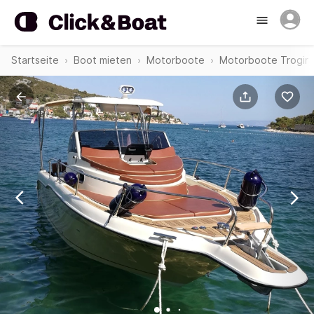
Startseite
Boot mieten
Motorboote
Motorboote Trogir