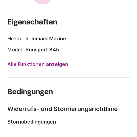
Eigenschaften
Hersteller:
Inmark Marine
Modell:
Sunsport 845
Motorleistung:
250PS
Alle Funktionen anzeigen
Länge:
8.45m
Jahr:
2017 (Renoviert in 2026)
Bedingungen
Anzahl Plätze an Bord:
12 Personen
Anzahl Kabinen:
1
Widerrufs- und Stornierungsrichtlinie
Anzahl Schlafplätze:
3
Stornobedingungen
Anzahl Badezimmer:
1