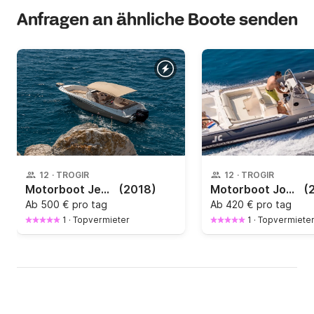
Anfragen an ähnliche Boote senden
12
·
TROGIR
12
·
TROGIR
Motorboot Jeanneau Cap Camarat 7.55 250PS
(2018)
Motorboot Joker Boat Clubman 24 250PS
(
Ab
500 € pro tag
Ab
420 € pro tag
1
·
Topvermieter
1
·
Topvermiete