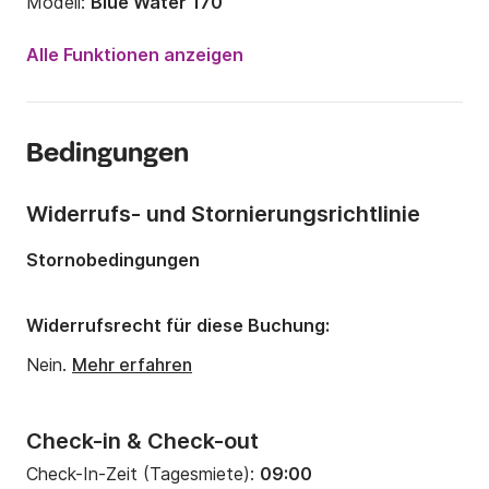
Modell:
Blue Water 170
Motorleistung:
0PS
Alle Funktionen anzeigen
Länge:
5.25m
Jahr:
2025
Bedingungen
Anzahl Plätze an Bord:
7 Personen
Widerrufs- und Stornierungsrichtlinie
Stornobedingungen
Widerrufsrecht für diese Buchung:
Nein.
Mehr erfahren
Check-in & Check-out
Check-In-Zeit (Tagesmiete):
09:00