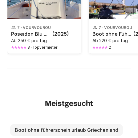
7
·
VOURVOUROU
7
·
VOURVOUROU
Poseidon Blu Water 170(2025)
(2025)
Boot ohne Führerschein KAREL PAXOS 30PS
(
Ab
250 € pro tag
Ab
220 € pro tag
8
·
Topvermieter
2
Meistgesucht
Boot ohne führerschein urlaub Griechenland