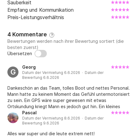
Sauberkeit
Empfang und Kommunikation
Preis-Leistungsverhältnis
4 Kommentare
?
Bewertungen werden nach ihrer Bewertung sortiert (die
besten zuerst)
Übersetzen
Georg
G
Datum der Vermietung 6.6.2026 · Datum der
Bewertung 6.6.2026
Dankeschön an das Team, tolles Boot und nettes Personal.
Mann hatte zu keinem Moment das Gefühl untermotorisiert
zu sein. Ein GPS wäre super gewesen mit etwas
Ortskundung kriegt Mann es jedoch gut hin. Ein kleines
Manko war nur das bergige Peepen bei Gefahr. Besser
Pascal
Datum der Vermietung 8.6.2026 · Datum der
aber zufiel als zu wenig. Ganz lieben Dank an Georg
Bewertung 9.6.2026
Alles war super und die leute extrem nett!