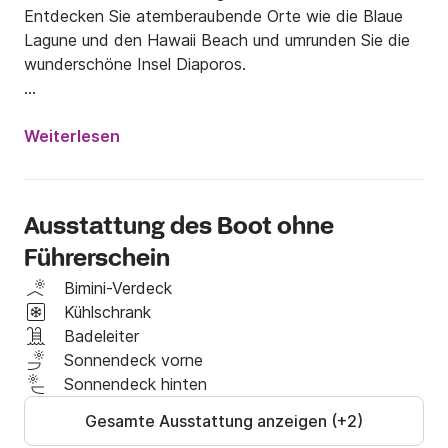
Entdecken Sie atemberaubende Orte wie die Blaue 
Lagune und den Hawaii Beach und umrunden Sie die 
wunderschöne Insel Diaporos.

Freuen Sie sich auf ein unvergessliches Erlebnis, das 
Sie nicht bereuen werden! • Kapazität: bis zu 7 
Weiterlesen
Personen

• Kraftstoff: nicht im Preis inbegriffen (wird am Ende 
der Reise bezahlt, normalerweise ca. 25 €)

Ausstattung des Boot ohne
• Optionaler Skipper: gegen Aufpreis verfügbar, oder 
Führerschein
Sie können das Boot selbst steuern, wenn Sie bereit 
für ein Abenteuer sind! Verpassen Sie nicht die 
Bimini-Verdeck
Chance, unvergessliche Erinnerungen auf dem Wasser 
Kühlschrank
zu schaffen. Buchen Sie Ihr Boot noch heute und 
Badeleiter
beginnen Sie Ihre Entdeckungsreise!
Sonnendeck vorne
Sonnendeck hinten
Gesamte Ausstattung anzeigen (+2)