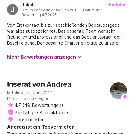
Jakob
J
Datum der Vermietung 17.6.2019 · Datum der
Bewertung 4.7.2025
Vom Erstkontakt bis zur abschließenden Bootsübergabe
war alles ausgezeichnet. Das gesamte Team war sehr
freundlich und professionell und das Boot entsprach der
Beschreibung. Der gesamte Charter erfolgte zu unserer
vollsten Zufriedenheit - wir würden jederzeit wieder
buchen.
Mehr Bewertungen anzeigen
Andrea
Inserat von
Mitglied seit Juni 2017
Professioneller Eigner
4.7
(
49 Bewertungen
)
Bestätigte Kontaktdaten
Topvermieter
Andrea ist ein Topvermieter