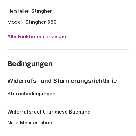
Hersteller:
Stingher
Modell:
Stingher 550
Motorleistung:
70PS
Alle Funktionen anzeigen
Länge:
5.5m
Jahr:
2010 (Renoviert in 2020)
Bedingungen
Anzahl Plätze an Bord:
10 Personen
Widerrufs- und Stornierungsrichtlinie
Stornobedingungen
Widerrufsrecht für diese Buchung:
Nein.
Mehr erfahren