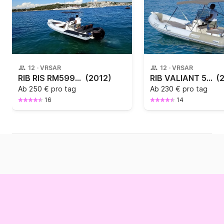
12
·
VRSAR
12
·
VRSAR
RIB RIS RM599 150PS
(2012)
RIB VALIANT 570 115PS
(
Ab
250 € pro tag
Ab
230 € pro tag
16
14