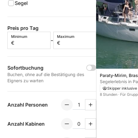
Segel
Preis pro Tag
Minimum
Maximum
-
€
€
Sofortbuchung
Buchen, ohne auf die Bestätigung des
Paraty-Mirim, Bras
Eigners zu warten
Segelerlebnis in P
Inseln & kristallkl
Skipper inklusive
(Ganztagesausflug
8 Stunden
· Für Grupp
Anzahl Personen
Anzahl Kabinen