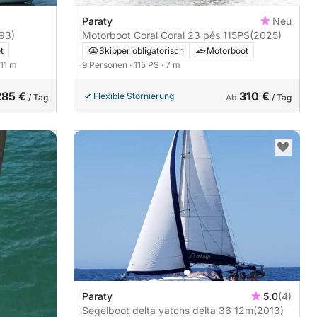
Paraty
Neu
93)
Motorboot Coral Coral 23 pés 115PS
(2025)
t
Skipper obligatorisch
Motorboot
 11 m
9 Personen
· 115 PS
· 7 m
285 €
310 €
Flexible Stornierung
/ Tag
Ab
/ Tag
Paraty
5.0
(4)
Segelboot delta yatchs delta 36 12m
(2013)