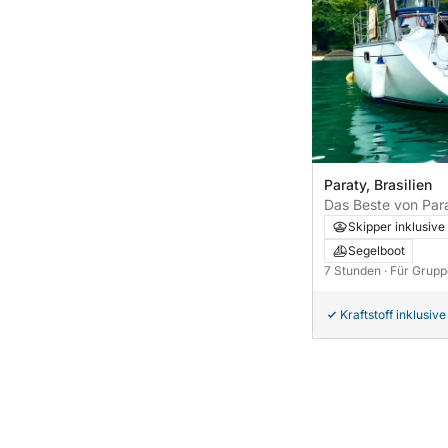
Paraty, Brasilien
Das Beste von Par
Wasser: Ihr privat
Skipper inklusive
einem Segelboot
Segelboot
7 Stunden
· Für Grupp
Kraftstoff inklusive