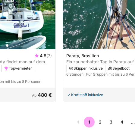
4.8
(7)
Paraty, Brasilien
aty findet man auf dem
Ein zauberhafter Tag in Paraty auf
er Ganztagesausflug mit
Segelboot
Topvermieter
Skipper inklusive
Segelboot
6 Stunden
· Für Gruppen mit bis zu 6 Pe
en mit bis zu 8 Personen
480 €
Kraftstoff inklusive
Ab
1
2
3
4
…