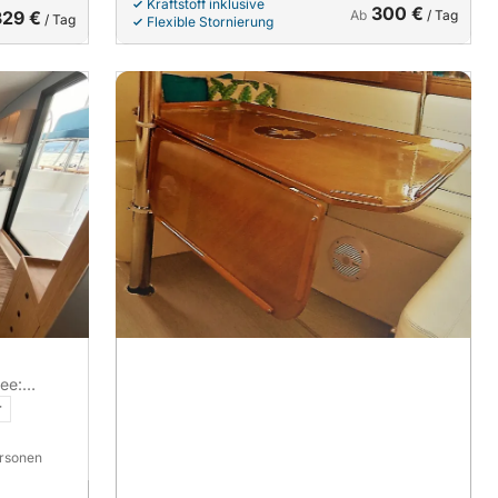
Kraftstoff inklusive
300 €
329 €
Ab
/ Tag
/ Tag
Flexible Stornierung
ee:
 Erkundung
r
ersonen