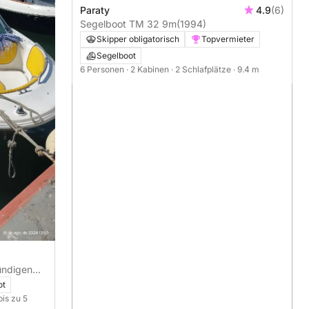
Paraty
4.9
(6)
Segelboot TM 32 9m
(1994)
Skipper obligatorisch
Topvermieter
Segelboot
6 Personen
· 2 Kabinen
· 2 Schlafplätze
· 9.4 m
tündigen
ot
bis zu 5