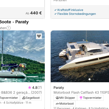
Personen
Kraftstoff inklusive
440 €
Ab
Flexible Stornobedingungen
Boote - Paraty
aten
4.8
(7)
Paraty
o B&B36 2 geração
(2007)
Motorboot Flash Catflash 43 110
Topvermieter
Segelboot
Mit Skipper
Topvermieter
en
· 4 Schlafplätze
· 11 m
Motorboot
12 Personen
· 4 Kabinen
· 8 Schlafplätze