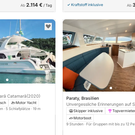
2.114 €
Kraftstoff inklusive
Ab
/ Tag
Ab
arã Catamarã
(2020)
Paraty, Brasilien
isch
Motor Yacht
Unvergessliche Erinnerungen auf S
nen
· 5 Schlafplätze
· 19 m
Verbringen Sie 9 Stunden mit der
Skipper inklusive
Topvermiete
von Paraty.
Motorboot
9 Stunden
· Für Gruppen mit bis zu 12 P