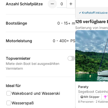
Anzahl Schlafplätze
Kraftstoff inklusive
126 verfügbare 
Bootslänge
0 - 15+ m
Sortierung von Inser
Motorleistung
0 - 400+ PS
Topvermieter
Miete dein Boot bei ausgewählten
Vermietern
Ideal für
Paraty
Segelboot Cabinh
Wakeboard und Wasserski
11m
Mit Skipper
8 Personen
· 2 Kabin
Wasserspaß