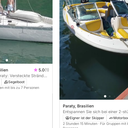
ilien
5.0
(1)
araty: Versteckte Strände,
ares Wasser
Segelboot
)
en mit bis zu 7 Personen
Paraty, Brasilien
Entspannen Sie sich bei einer 2-s
15-minütigen Bootsfahrt in Paraty.
Eigner ist der Skipper
Motorbo
2 Stunden 15 Minuten
· Für Gruppen mit 