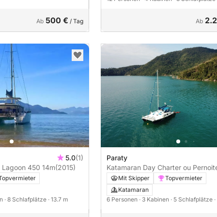
500 €
2.
Ab
/ Tag
Ab
5.0
(1)
Paraty
 Lagoon 450 14m
(2015)
Katamaran Day Charter ou Pernoite no
Veleiro Paraty-RJ Crowther 36 11m
Topvermieter
Mit Skipper
Topvermieter
Katamaran
en
· 8 Schlafplätze
· 13.7 m
6 Personen
· 3 Kabinen
· 5 Schlafplätze
·