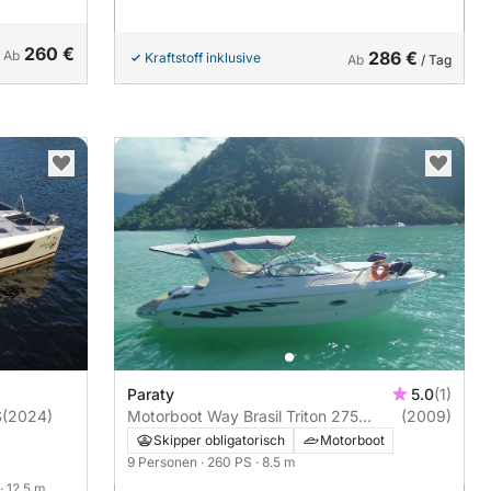
260 €
Ab
286 €
Kraftstoff inklusive
Ab
/ Tag
Paraty
5.0
(1)
PS
(2024)
Motorboot Way Brasil Triton 275
(2009)
260PS
Skipper obligatorisch
Motorboot
9 Personen
· 260 PS
· 8.5 m
· 12.5 m