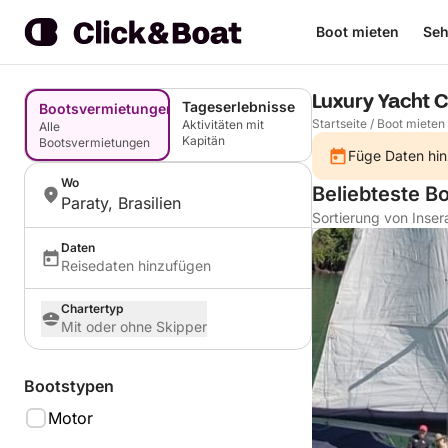
Boot mieten
Seh
Luxury Yacht 
Tageserlebnisse
Bootsvermietungen
Startseite
/
Boot mieten
Aktivitäten mit
Alle
Kapitän
Bootsvermietungen
Füge Daten hin
Wo
Beliebteste Bo
Paraty, Brasilien
Sortierung von Inser
Daten
Reisedaten hinzufügen
Chartertyp
Mit oder ohne Skipper
Bootstypen
Motor