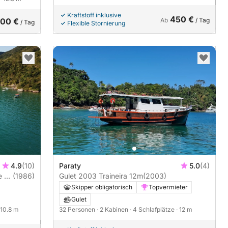
Kraftstoff inklusive
450 €
200 €
Ab
/ Tag
/ Tag
Flexible Stornierung
4.9
(10)
Paraty
5.0
(4)
(1986)
Gulet 2003 Traineira 12m
(2003)
Skipper obligatorisch
Topvermieter
Gulet
 10.8 m
32 Personen
· 2 Kabinen
· 4 Schlafplätze
· 12 m