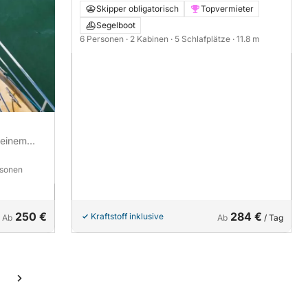
Skipper obligatorisch
Topvermieter
Segelboot
6 Personen
· 2 Kabinen
· 5 Schlafplätze
· 11.8 m
 einem
rsonen
250 €
284 €
Kraftstoff inklusive
Ab
Ab
/ Tag