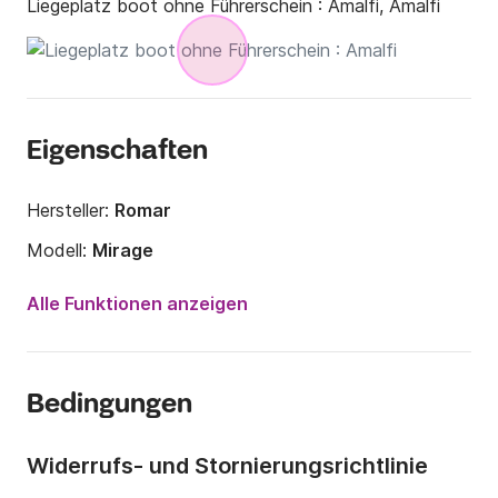
Liegeplatz boot ohne Führerschein :
Amalfi, Amalfi
Eigenschaften
Hersteller:
Romar
Modell:
Mirage
Motorleistung:
40PS
Alle Funktionen anzeigen
Länge:
6.24m
Jahr:
2010
Bedingungen
Anzahl Plätze an Bord:
5 Personen
Widerrufs- und Stornierungsrichtlinie