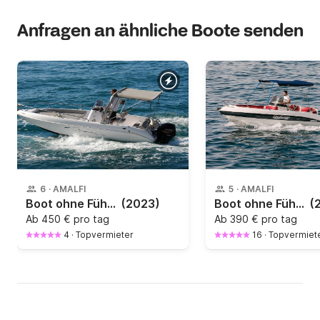
Anfragen an ähnliche Boote senden
6
·
AMALFI
5
·
AMALFI
Boot ohne Führerschein Aquabat Sportline 19
(2023)
Boot ohne Führerschein MARINELLO 6M 40PS
(
Ab
450 € pro tag
Ab
390 € pro tag
4
·
Topvermieter
16
·
Topvermiet