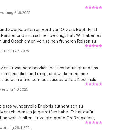
wertung 21.9.2025
 und zwei Nächten an Bord von Oliviers Boot. Er ist
 Partner und mich schnell beruhigt hat. Wir haben es
n und Geschichten von seinen früheren Reisen zu
 unsere Wünsche ein. Er bot uns die Wahl der
ertung 14.6.2025
grund ungünstiger Wetterbedingungen schnell
ommend und fand sogar eine Lösung, damit wir trotz
serem Fahrzeug zurückkehren konnten, sodass wir
er. Er war sehr herzlich, hat uns beruhigt und uns
hren konnten. Olivier wird den vielen sehr positiven
ich freundlich und ruhig, und wir können eine
fehlen jedem Unentschlossenen, mit ihm auf ein
st geräumig und sehr gut ausgestattet. Nochmals
wertung 1.6.2025
 dieses wundervolle Erlebnis authentisch zu
 Mensch, den ich je getroffen habe. Er hat dafür
 an wohl fühlten. Er zeigte große Großzügigkeit,
 Segeln mit uns und hieß uns wie Freunde willkommen.
wertung 29.4.2024