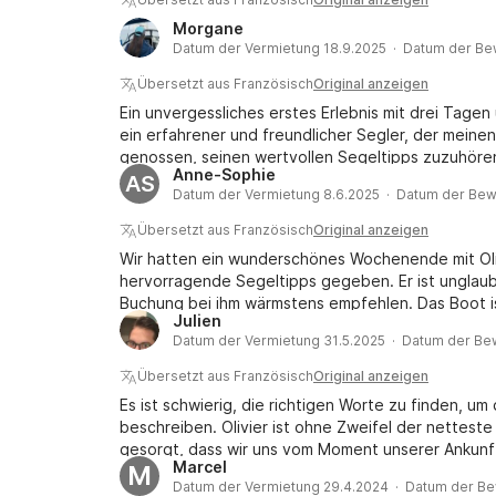
Morgane
Datum der Vermietung 18.9.2025 · Datum der Be
Übersetzt aus Französisch
Original anzeigen
Ein unvergessliches erstes Erlebnis mit drei Tagen
ein erfahrener und freundlicher Segler, der meinen
genossen, seinen wertvollen Segeltipps zuzuhöre
Anne-Sophie
erzählen. Olivier war sehr hilfsbereit und ging auf
AS
Datum der Vermietung 8.6.2025 · Datum der Bew
Reiseroute an und konnte den Abfahrtstermin auf
anpassen und verschieben. Er war sehr entgegenk
Übersetzt aus Französisch
Original anzeigen
der ausnahmsweise geschlossenen Schleuse zu un
Wir hatten ein wunderschönes Wochenende mit Olivi
zu unserem Liegeplatz im Hafen von Arzal zurückke
hervorragende Segeltipps gegeben. Er ist unglaubl
Bewertungen auf Click&Boat gerecht, und wir emp
Buchung bei ihm wärmstens empfehlen. Das Boot i
Abenteuer zu gehen! Morgane & Lucas
Julien
vielen Dank!
Datum der Vermietung 31.5.2025 · Datum der Be
Übersetzt aus Französisch
Original anzeigen
Es ist schwierig, die richtigen Worte zu finden, um
beschreiben. Olivier ist ohne Zweifel der netteste
gesorgt, dass wir uns vom Moment unserer Ankunft
Marcel
M
teilte sein Wissen und seine Leidenschaft für das
Datum der Vermietung 29.4.2024 · Datum der Be
Vielen Dank.