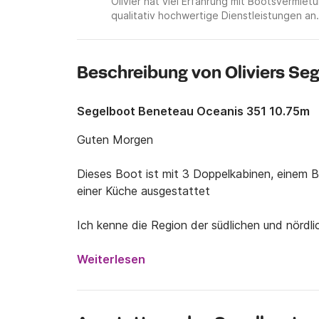
Olivier hat viel Erfahrung mit Bootsvermi
qualitativ hochwertige Dienstleistungen an.
Beschreibung von Oliviers Se
Segelboot Beneteau Oceanis 351 10.75m
Guten Morgen

Dieses Boot ist mit 3 Doppelkabinen, einem 
einer Küche ausgestattet

Ich kenne die Region der südlichen und nördli
Scilly, Irland und Schottland sehr gut.

Hinzu kommen die nördliche Bretagne (Saint-
Weiterlesen
Anglonormannen, die ich sehr gut kenne.

Zögern Sie nicht, mich bei Fragen unter der 