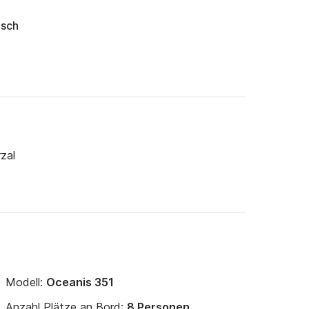
isch
zal
Modell:
Oceanis 351
Anzahl Plätze an Bord:
8 Personen