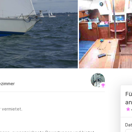
ezimmer
Fü
an
r vermietet.
Dat