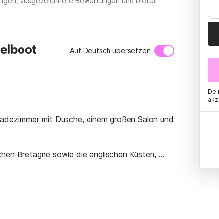
etungen, ausgezeichnete Bewertungen und bietet
gelboot
Auf Deutsch übersetzen
Dei
akz
Badezimmer mit Dusche, einem großen Salon und 
chen Bretagne sowie die englischen Küsten, 
Malo) und das Cotentin sowie die 
Nachrichtennummer Click&Boat zu kontaktieren.
