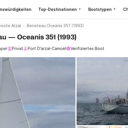
nswürdigkeiten
Top-Destinationen
Bootstypen
Ch
oote Arzal
Beneteau Oceanis 351 (1993)
eau — Oceanis 351 (1993)
pper
Privat
Port D'arzal-Camoël
Verifiziertes Boot