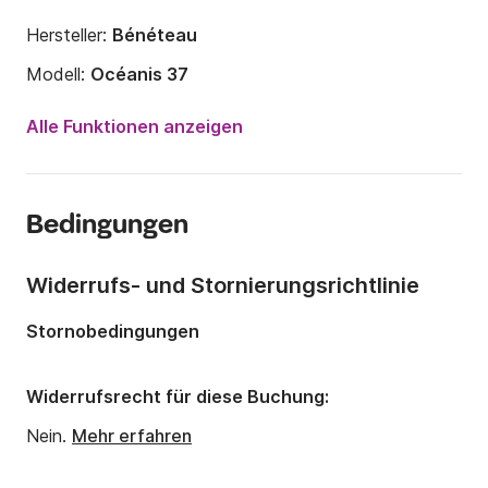
Hersteller:
Bénéteau
Modell:
Océanis 37
Jahr:
2012
Alle Funktionen anzeigen
Anzahl Plätze an Bord:
8 Personen
Anzahl Kabinen:
3
Bedingungen
Anzahl Schlafplätze:
8
Anzahl Badezimmer:
1
Widerrufs- und Stornierungsrichtlinie
Länge:
11.48m
Stornobedingungen
Breite:
3.92m
Tiefgang:
1.9m
Widerrufsrecht für diese Buchung:
Motorleistung:
29PS
Nein.
Mehr erfahren