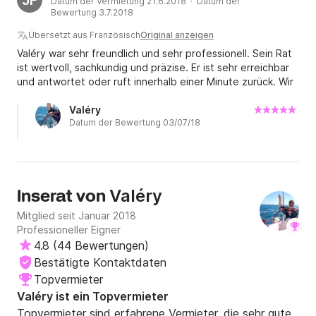
JF
Datum der Vermietung 21.6.2018 · Datum der
Gelegenheit wiederkommen!
per Nachricht unter +Click&Boat

Bewertung 3.7.2018
Übersetzt aus Französisch
Original anzeigen
Bis bald!
Valéry war sehr freundlich und sehr professionell. Sein Rat
ist wertvoll, sachkundig und präzise. Er ist sehr erreichbar
und antwortet oder ruft innerhalb einer Minute zurück. Wir
waren angenehm überrascht vom Komfort auf See und der
Leistung dieser Océanis 37. Wir werden ihm bei einer
Valéry
Datum der Bewertung 03/07/18
zukünftigen Vermietung vertrauen.
Valéry
Inserat von
Mitglied seit Januar 2018
Professioneller Eigner
4.8
(
44 Bewertungen
)
Bestätigte Kontaktdaten
Topvermieter
Valéry ist ein Topvermieter
Topvermieter sind erfahrene Vermieter, die sehr gute