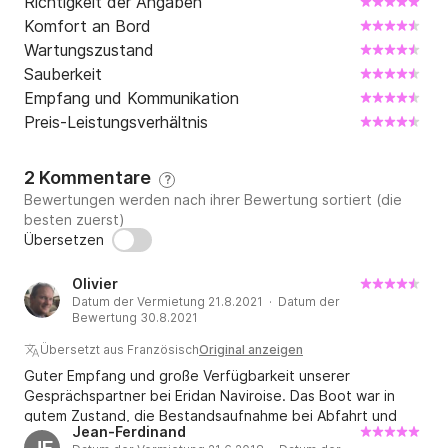
Richtigkeit der Angaben
Offshore-Ausrüstung, ein Liegeplatz im Yachthafen 
Komfort an Bord
Brest Moulin-Blanc und die Bootsübergabe.

Wartungszustand
Sauberkeit
Zusätzliche Kosten:

Empfang und Kommunikation
Preis-Leistungsverhältnis
- Verbrauchsmaterialien (Batterien, Gas) pro Woche 
(30 €)

- Treibstoffverbrauch während Ihrer Kreuzfahrt

2 Kommentare
?
Bewertungen werden nach ihrer Bewertung sortiert (die
besten zuerst)
Zusätzliche Optionen:

Übersetzen
- Endreinigung (ohne Deck und Beiboot): 120 €

Olivier
- Beibootmotor: 90 €/Woche

Datum der Vermietung 21.8.2021 · Datum der
- Abendeinstieg: 80 € (je nach Verfügbarkeit)

Bewertung 30.8.2021
- Selbstbeteiligungsbefreiung: 4 % des Mietpreises 
Übersetzt aus Französisch
Original anzeigen
(Mindestprämie 80 €)

Guter Empfang und große Verfügbarkeit unserer
Gesprächspartner bei Eridan Naviroise. Das Boot war in
Ich stehe Ihnen gerne für Fragen zum Boot oder 
gutem Zustand, die Bestandsaufnahme bei Abfahrt und
Jean-Ferdinand
Ankunft erfolgte schnell und effizient. Wir werden bei
Ihren Segelplänen zur Verfügung. Sie erreichen mich 