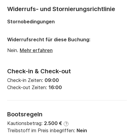
Anzahl Badezimmer:
1
Widerrufs- und Stornierungsrichtlinie
Länge:
7.9m
Stornobedingungen
Breite:
2.75m
Tiefgang:
0.85m
Widerrufsrecht für diese Buchung:
Motorleistung:
14PS
Nein.
Mehr erfahren
Check-in & Check-out
Check-in Zeiten:
09:00
Check-out Zeiten:
16:00
Bootsregeln
Kautionsbetrag:
2.500 €
?
Treibstoff im Preis inbegriffen:
Nein