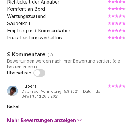
Richtigkeit der Angaben
Komfort an Bord
Ich kann über die Nachricht Click&Boat erreicht 
Wartungszustand
werden, um Ihnen weitere Informationen zu geben.

Sauberkeit
Empfang und Kommunikation
Seh dich später.

Preis-Leistungsverhältnis
Valery.
9 Kommentare
?
Bewertungen werden nach ihrer Bewertung sortiert (die
besten zuerst)
Übersetzen
Hubert
Datum der Vermietung 15.8.2021 · Datum der
Bewertung 26.8.2021
Nickel
Mehr Bewertungen anzeigen