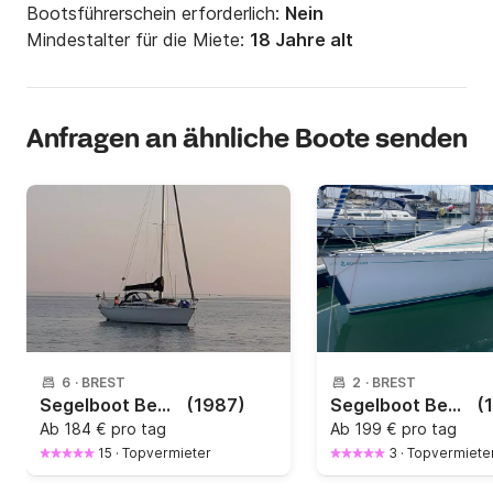
Bootsführerschein erforderlich:
Nein
Mindestalter für die Miete:
18 Jahre alt
Anfragen an ähnliche Boote senden
6
·
BREST
2
·
BREST
Segelboot Beneteau First 305 9.35m
(1987)
Segelboot Beneteau First 265 8.05m
(
Ab
184 € pro tag
Ab
199 € pro tag
15
·
Topvermieter
3
·
Topvermiete