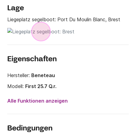
Lage
Liegeplatz segelboot:
Port Du Moulin Blanc, Brest
Eigenschaften
Hersteller:
Beneteau
Modell:
First 25.7 Q.r.
Jahr:
2006
Alle Funktionen anzeigen
Anzahl Plätze an Bord:
5 Personen
Anzahl Kabinen:
1
Bedingungen
Anzahl Schlafplätze:
5