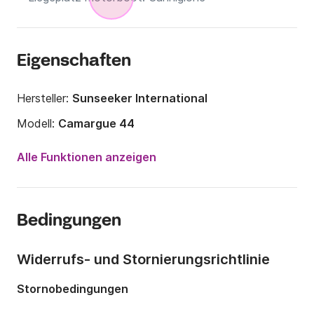
Eigenschaften
Hersteller:
Sunseeker International
Modell:
Camargue 44
Motorleistung:
960PS
Alle Funktionen anzeigen
Länge:
13.5m
Jahr:
2007 (Renoviert in 2025)
Bedingungen
Anzahl Plätze an Bord:
8 Personen
Anzahl Kabinen:
1
Widerrufs- und Stornierungsrichtlinie
Anzahl Schlafplätze:
2
Stornobedingungen
Anzahl Badezimmer:
1