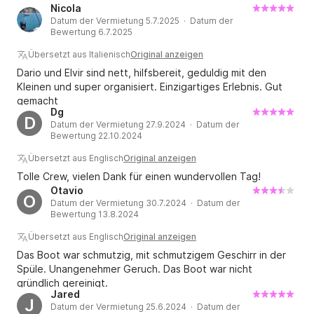
Nicola
Datum der Vermietung 5.7.2025 · Datum der
Bewertung 6.7.2025
Übersetzt aus Italienisch
Original anzeigen
Dario und Elvir sind nett, hilfsbereit, geduldig mit den
Kleinen und super organisiert. Einzigartiges Erlebnis. Gut
gemacht
Dg
D
Datum der Vermietung 27.9.2024 · Datum der
Bewertung 22.10.2024
Übersetzt aus Englisch
Original anzeigen
Tolle Crew, vielen Dank für einen wundervollen Tag!
Otavio
O
Datum der Vermietung 30.7.2024 · Datum der
Bewertung 13.8.2024
Übersetzt aus Englisch
Original anzeigen
Das Boot war schmutzig, mit schmutzigem Geschirr in der
Spüle. Unangenehmer Geruch. Das Boot war nicht
gründlich gereinigt.
Jared
J
Datum der Vermietung 25.6.2024 · Datum der