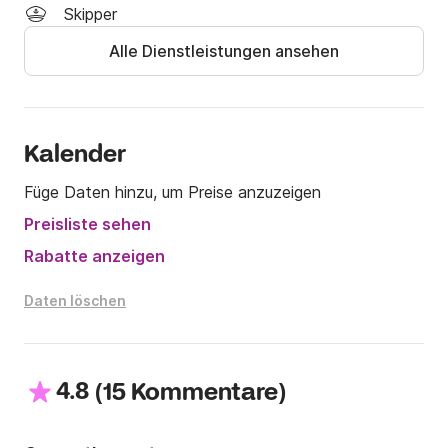
Kraftstoff nicht inbegriffen. Das Boot ist mit zwei 
Skipper
Volvo Penta-Motoren mit je 480 PS ausgestattet.
Alle Dienstleistungen ansehen
Kalender
Füge Daten hinzu, um Preise anzuzeigen
Preisliste sehen
Rabatte anzeigen
Daten löschen
4.8
(
)
15 Kommentare