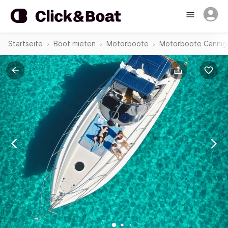
Startseite
Boot mieten
Motorboote
Motorboote Cannig