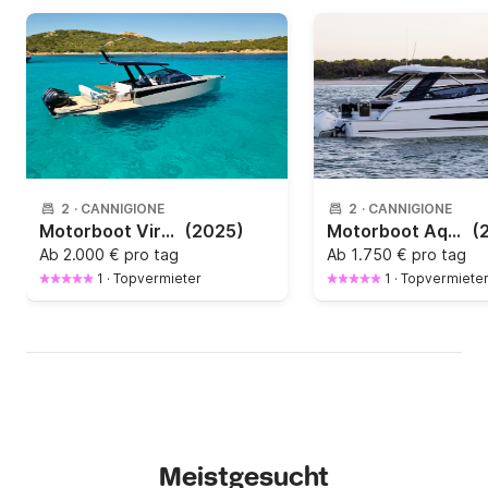
2
·
CANNIGIONE
2
·
CANNIGIONE
Motorboot Virtue yacht V10 Top 600PS
(2025)
Motorboot Aquila 32 Sport 450PS
(
Ab
2.000 € pro tag
Ab
1.750 € pro tag
1
·
Topvermieter
1
·
Topvermiete
Meistgesucht