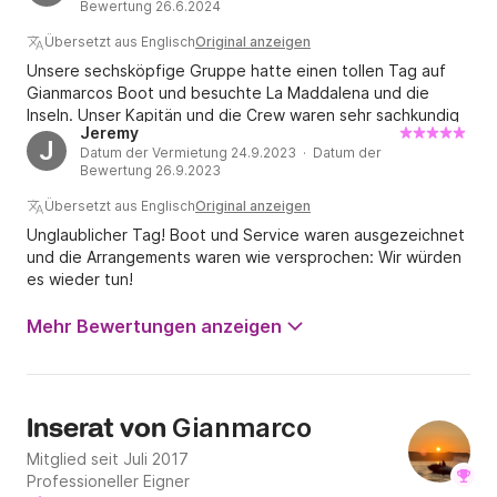
Bewertung 26.6.2024
Übersetzt aus Englisch
Original anzeigen
Unsere sechsköpfige Gruppe hatte einen tollen Tag auf
Gianmarcos Boot und besuchte La Maddalena und die
Inseln. Unser Kapitän und die Crew waren sehr sachkundig
Jeremy
und zuvorkommend und es war eine Freude, sie den Tag
J
Datum der Vermietung 24.9.2023 · Datum der
mit uns auf dem Boot zu haben. Gianmarco hat das Boot
Bewertung 26.9.2023
auch modernisiert und das Interieur komplett restauriert,
sodass es sich praktisch neu anfühlt. Rundum eine tolle
Übersetzt aus Englisch
Original anzeigen
Erfahrung. Es ist auch erwähnenswert, dass die
Unglaublicher Tag! Boot und Service waren ausgezeichnet
Dieselkosten nicht in den Mietkosten enthalten sind und je
und die Arrangements waren wie versprochen: Wir würden
nach der zurückgelegten Strecke am Tag recht hoch
es wieder tun!
ausfallen können. Ich würde Gianmarcos Boot jedem
empfehlen, der einen Tag auf einer Tour durch den
Mehr Bewertungen anzeigen
Archipel verbringen möchte!
Gianmarco
Inserat von
Mitglied seit Juli 2017
Professioneller Eigner