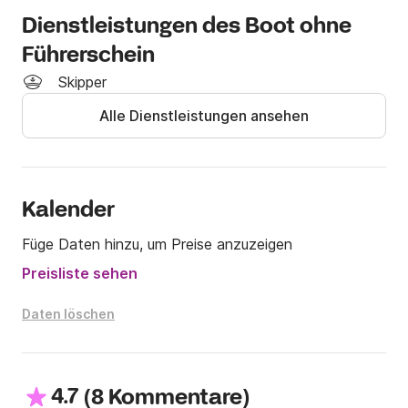
Bitte zögern Sie nicht, uns zu kontaktieren, wenn Sie 
Dienstleistungen des Boot ohne
weitere Informationen wünschen. 

Führerschein
Skipper
Wir erwarten Sie unter Click&Boat!
Alle Dienstleistungen ansehen
Kalender
Füge Daten hinzu, um Preise anzuzeigen
Preisliste sehen
Daten löschen
4.7
(
)
8 Kommentare