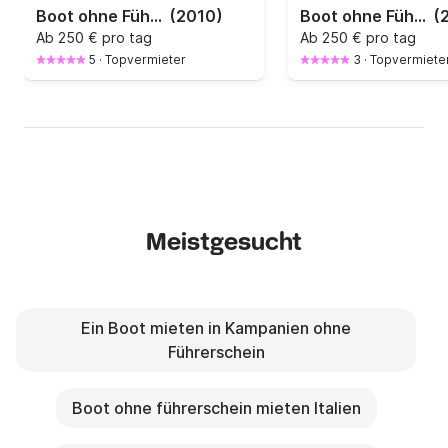
Boot ohne Führerschein Terminal Boat Freestyle 21
(2010)
Boot ohne Führerschein 2 Bar Gommone 40PS
(
Ab
250 € pro tag
Ab
250 € pro tag
5
·
Topvermieter
3
·
Topvermiete
Meistgesucht
Ein Boot mieten in Kampanien ohne
Führerschein
Boot ohne führerschein mieten Italien