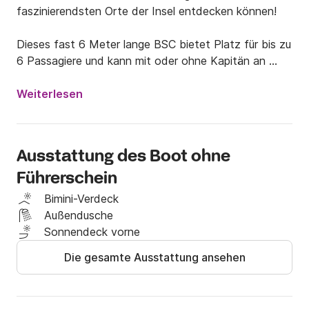
faszinierendsten Orte der Insel entdecken können! 

Dieses fast 6 Meter lange BSC bietet Platz für bis zu 
6 Passagiere und kann mit oder ohne Kapitän an 
Bord gemietet werden. 

Weiterlesen
Die möglichen Kosten für den Skipper betragen 70 € 
pro Tag. 

Ausstattung des Boot ohne
Es ist mit allem Komfort ausgestattet, einschließlich 
Führerschein
einer Markise, die in den heißesten Stunden vor der 
Sonne schützt, und einer Handbrause zum Abspülen. 
Bimini-Verdeck
Es verfügt über ein großes Sonnendeck am Bug und 
Außendusche
einen zentralen Steuerstand mit Windschutzscheibe 
Sonnendeck vorne
und speziellen Sitzen. 

Die gesamte Ausstattung ansehen
Die Treibstoffkosten sind als Aufpreis zu betrachten 
und vor Ort zu zahlen. 
