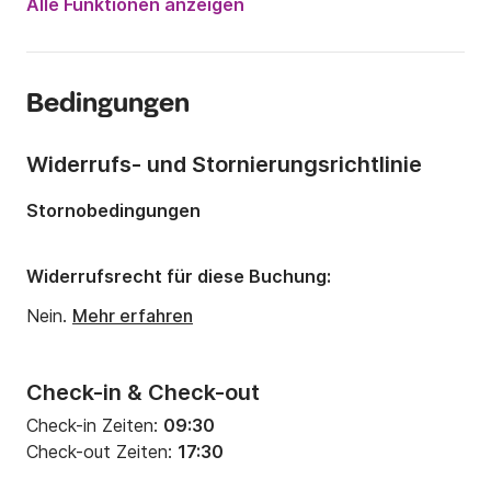
Alle Funktionen anzeigen
Länge:
5.7m
Jahr:
2011
Bedingungen
Anzahl Plätze an Bord:
6 Personen
Widerrufs- und Stornierungsrichtlinie
Stornobedingungen
Widerrufsrecht für diese Buchung:
Nein.
Mehr erfahren
Check-in & Check-out
Check-in Zeiten:
09:30
Check-out Zeiten:
17:30