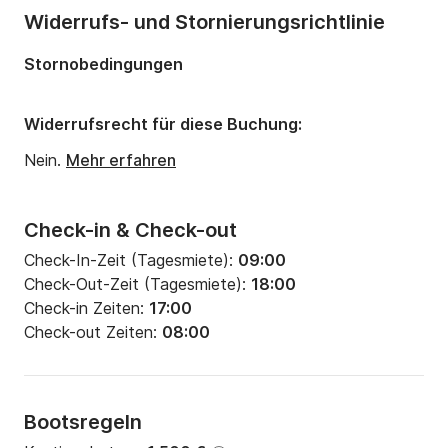
Anzahl Badezimmer:
1
Widerrufs- und Stornierungsrichtlinie
Länge:
10.85m
Stornobedingungen
Breite:
3.64m
Tiefgang:
2.2m
Widerrufsrecht für diese Buchung:
Motorleistung:
30PS
Nein.
Mehr erfahren
Check-in & Check-out
Check-In-Zeit (Tagesmiete):
09:00
Check-Out-Zeit (Tagesmiete):
18:00
Check-in Zeiten:
17:00
Check-out Zeiten:
08:00
Bootsregeln