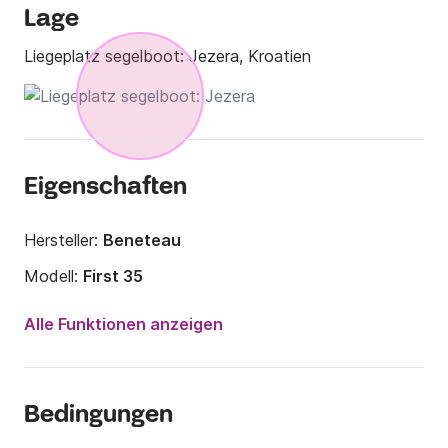
Lage
Liegeplatz segelboot:
Jezera, Kroatien
Eigenschaften
Hersteller:
Beneteau
Modell:
First 35
Jahr:
2012 (Renoviert in 2020)
Alle Funktionen anzeigen
Anzahl Plätze an Bord:
6 Personen
Anzahl Kabinen:
2
Bedingungen
Anzahl Schlafplätze:
6