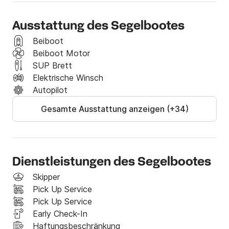
Der wilde und schöne Norden mit seinem reichen 
kulturellen und touristischen Erbe, der duftende 
Ausstattung des Segelbootes
malerische Süden oder der zentrale Teil mit seinen 
zahlreichen Inseln, Buchten und Stränden, 2 berühmte 
Beiboot
Nationalparks – NP Kornati-Inseln und NP Krka 
Beiboot Motor
(Durchsegeln ist ein außergewöhnliches Erlebnis), 
SUP Brett
Gute Winde und viele Anker- und 
Elektrische Winsch
Anlegemöglichkeiten.
Autopilot
Gesamte Ausstattung anzeigen (+34)
Dienstleistungen des Segelbootes
Skipper
Pick Up Service
Pick Up Service
Early Check-In
Haftungsbeschränkung