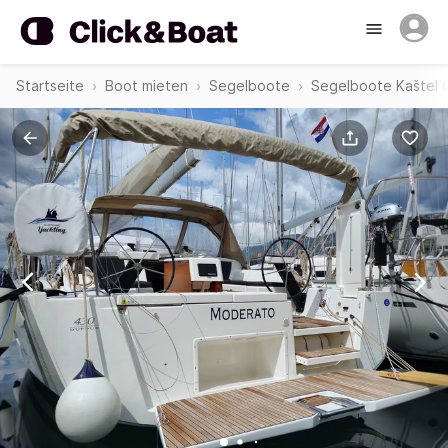
Startseite
Boot mieten
Segelboote
Segelboote Kaštel G