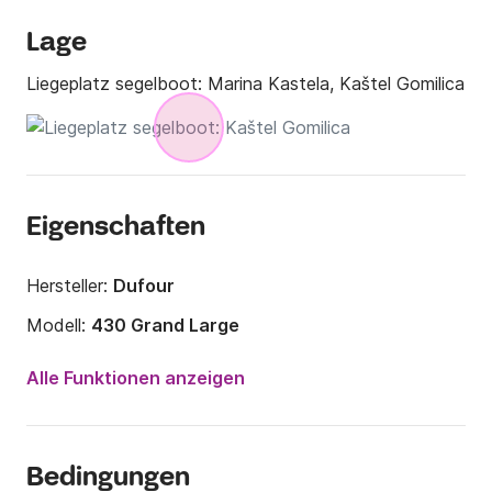
Lage
Liegeplatz segelboot:
Marina Kastela, Kaštel Gomilica
Eigenschaften
Hersteller:
Dufour
Modell:
430 Grand Large
Jahr:
2019
Alle Funktionen anzeigen
Anzahl Plätze an Bord:
10 Personen
Anzahl Kabinen:
4
Bedingungen
Anzahl Schlafplätze:
10