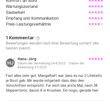
Komfort an Bord
Wartungszustand
Sauberkeit
Empfang und Kommunikation
Preis-Leistungsverhältnis
1 Kommentar
?
Bewertungen werden nach ihrer Bewertung sortiert (die
besten zuerst)
Hans-Jörg
HJ
Datum der Vermietung 24.6.2023 · Datum der
Bewertung 3.7.2023
Fast alles sehr gut. Mangelhaft war dass es nur 2 Lifebelts
je Boot gab. Mir wurde mitgeteilt dass dies den
Vorschriften entspricht. Für mich das erste Mal, nach 38
Skippertörns, davon 8 in Kroatien. Ein nogo, gerade hier
kommt die Bora schnell und manchmal hart. Und die Crew
nach unten zu sperren um 200 Euro zu sparen ist
unverantwortlich! Der Stützpunkt hat nach längerem
suchen immerhin noch 3 weitere lifebelts organisiert. Übel