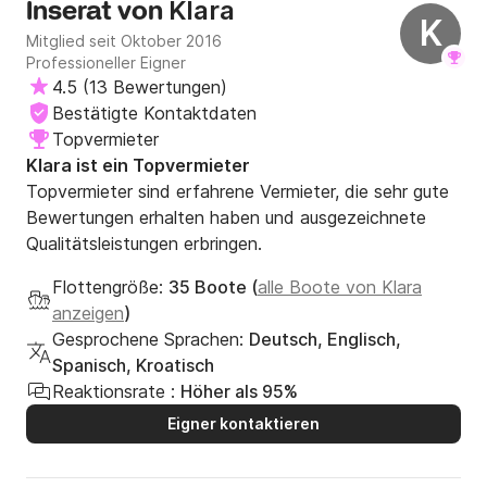
Klara
Inserat von
auch die Sollschadenstelle Anker-Bugspriet aus dünnem
K
Mitglied seit Oktober 2016
Plastik: der Anker hängt an einem Dreh-Schäkel. Kommt er
Professioneller Eigner
mit den Flunken nach oben, ist der bugspriet gebrochen.
4.5
(
13 Bewertungen
)
Kommt wohl sehr oft vor. Fehler von Dufour, kostet jedes
Mal € 400,- Ansonsten: sehr guter Stützpunkt und gutes
Bestätigte Kontaktdaten
charterboot mit sehr guter Ausstattung. Gerne wieder,
Topvermieter
davor aber ausreichend Lifebelts anfordern und Bugspriet
Klara ist ein Topvermieter
abschrauben und lagern!!!
Topvermieter sind erfahrene Vermieter, die sehr gute
Bewertungen erhalten haben und ausgezeichnete
Qualitätsleistungen erbringen.
Flottengröße:
35 Boote (
alle Boote von Klara
anzeigen
)
Gesprochene Sprachen:
Deutsch, Englisch,
Spanisch, Kroatisch
Reaktionsrate :
Höher als 95%
Eigner kontaktieren