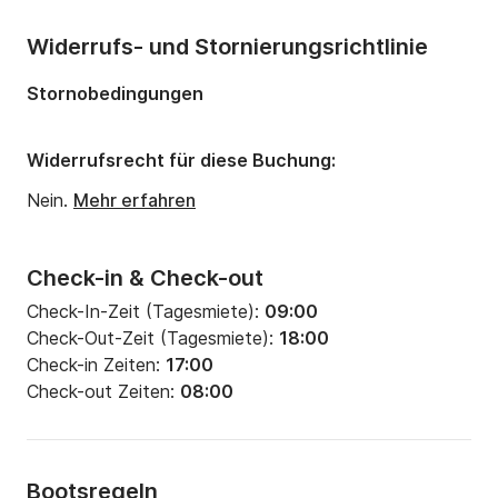
Anzahl Badezimmer:
2
Widerrufs- und Stornierungsrichtlinie
Länge:
13.24m
Stornobedingungen
Breite:
4.3m
Tiefgang:
2.1m
Widerrufsrecht für diese Buchung:
Motorleistung:
60PS
Nein.
Mehr erfahren
Check-in & Check-out
Check-In-Zeit (Tagesmiete):
09:00
Check-Out-Zeit (Tagesmiete):
18:00
Check-in Zeiten:
17:00
Check-out Zeiten:
08:00
Bootsregeln