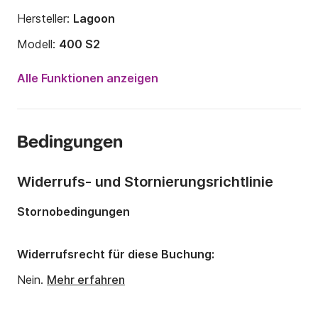
Hersteller:
Lagoon
Modell:
400 S2
Jahr:
2016
Alle Funktionen anzeigen
Anzahl Plätze an Bord:
10 Personen
Anzahl Kabinen:
6
Bedingungen
Anzahl Schlafplätze:
10
Anzahl Badezimmer:
4
Widerrufs- und Stornierungsrichtlinie
Länge:
11.97m
Stornobedingungen
Breite:
7.25m
Tiefgang:
1.21m
Widerrufsrecht für diese Buchung:
Motorleistung:
30PS
Nein.
Mehr erfahren