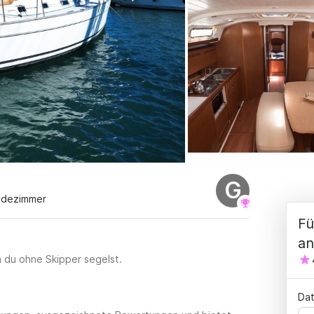
G
adezimmer
Fü
an
n du ohne Skipper segelst.
Dat