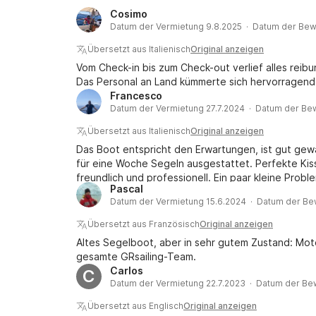
Cosimo
Datum der Vermietung 9.8.2025 · Datum der Bew
Übersetzt aus Italienisch
Original anzeigen
Vom Check-in bis zum Check-out verlief alles reib
Das Personal an Land kümmerte sich hervorragend
Francesco
Datum der Vermietung 27.7.2024 · Datum der Be
Übersetzt aus Italienisch
Original anzeigen
Das Boot entspricht den Erwartungen, ist gut ge
für eine Woche Segeln ausgestattet. Perfekte Kis
freundlich und professionell. Ein paar kleine Prob
Pascal
hervorragendes Erlebnis.
Datum der Vermietung 15.6.2024 · Datum der Be
Übersetzt aus Französisch
Original anzeigen
Altes Segelboot, aber in sehr gutem Zustand: Mot
gesamte GRsailing-Team.
Carlos
C
Datum der Vermietung 22.7.2023 · Datum der Be
Übersetzt aus Englisch
Original anzeigen