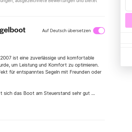
etungen, ausgezeichnete Bewertungen und bietet
gelboot
Auf Deutsch übersetzen
007 ist eine zuverlässige und komfortable 
rde, um Leistung und Komfort zu optimieren. 
fekt für entspanntes Segeln mit Freunden oder 
t sich das Boot am Steuerstand sehr gut 
en selbst auf engstem Raum mühelos macht. 
esserte Leistung und Reaktionsfähigkeit und 
in sanftes Handling bei unterschiedlichen 