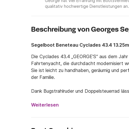
George hat viel Erfahrung mit Bootsvermi
qualitativ hochwertige Dienstleistungen an.
Beschreibung von Georges Se
Segelboot Beneteau Cyclades 43.4 13.25m
Die Cyclades 43.4 „GEORGE'S“ aus dem Jahr 2
Fahrtenyacht, die durchdacht modernisiert wu
Sie ist leicht zu handhaben, geräumig und per
der Familie.

Dank Bugstrahlruder und Doppelsteuerrad läss
manövrieren, was das Anlegen und Manövrier
Die neuen Segel ab 2024 bieten deutlich verb
Weiterlesen
verleihen dem Boot ein agiles Fahrgefühl und e
Windbedingungen.
