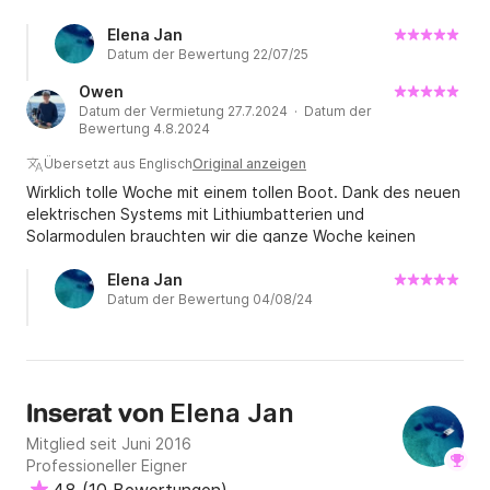
super nett, ebenso wie Elena von der Agentur. Ich freue
mich schon auf die Rückkehr im nächsten Jahr.
Elena Jan
Datum der Bewertung 22/07/25
Owen
Datum der Vermietung 27.7.2024 · Datum der
Bewertung 4.8.2024
Übersetzt aus Englisch
Original anzeigen
Wirklich tolle Woche mit einem tollen Boot. Dank des neuen
elektrischen Systems mit Lithiumbatterien und
Solarmodulen brauchten wir die ganze Woche keinen
Landstrom. Der Service von Theo und seiner Frau war
großartig.
Elena Jan
Datum der Bewertung 04/08/24
Elena Jan
Inserat von
Mitglied seit Juni 2016
Professioneller Eigner