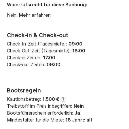
Tiefgang:
1.9m
Widerrufsrecht für diese Buchung:
Motorleistung:
30PS
Nein.
Mehr erfahren
Check-in & Check-out
Check-In-Zeit (Tagesmiete):
09:00
Check-Out-Zeit (Tagesmiete):
18:00
Check-in Zeiten:
17:00
Check-out Zeiten:
09:00
Bootsregeln
Kautionsbetrag:
1.500 €
?
Treibstoff im Preis inbegriffen:
Nein
Bootsführerschein erforderlich:
Ja
Mindestalter für die Miete:
18 Jahre alt