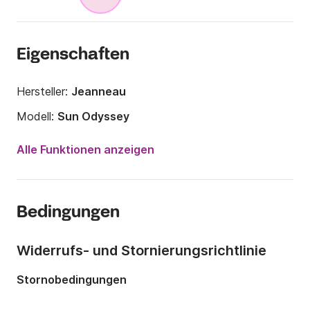
Eigenschaften
Hersteller:
Jeanneau
Modell:
Sun Odyssey
Jahr:
1996
Alle Funktionen anzeigen
Anzahl Plätze an Bord:
8 Personen
Anzahl Kabinen:
3
Bedingungen
Anzahl Schlafplätze:
8
Anzahl Badezimmer:
2
Widerrufs- und Stornierungsrichtlinie
Länge:
11.2m
Stornobedingungen
Breite:
3.89m