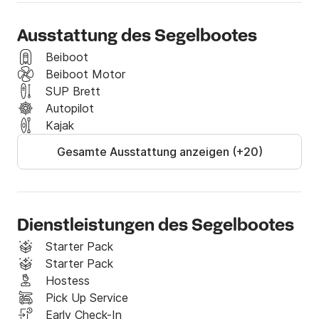
Meganisi: Auf dieser unglaublichen Insel gibt es 
mehrere Buchten zur Auswahl

Ausstattung des Segelbootes
Tage 7,8: Palairos

Beiboot
Beiboot Motor
In den Charterraten enthalten:

SUP Brett
• Yachtmiete und Ausrüstung laut Inventar

Autopilot
Liste

Kajak
• Mehrwertsteuer

Gesamte Ausstattung anzeigen (+20)
• Kochgas

• Liegeplatzgebühren im Einschiffungshafen und

Ausschiffung

• Yachtversicherung

Nicht im Charterpreis enthalten:

Dienstleistungen des Segelbootes
• Kraftstoff- und Wasserverbrauch

Starter Pack
• Hafengebühren während der Charter

Starter Pack
• Endreinigung vor Ort zahlbar

Hostess
Einschiffung

Pick Up Service
• Transfers von oder zur Yacht

Early Check-In