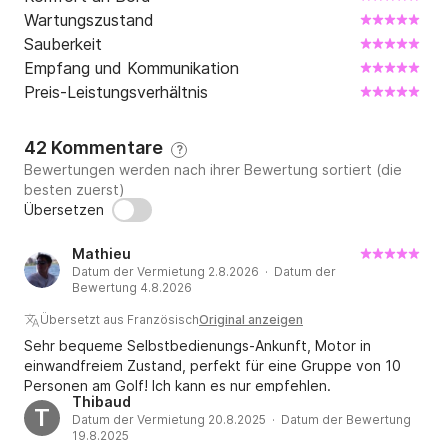
bitte über den Nachrichtendienst unter +Click&Boat.

Wartungszustand
Sauberkeit
Bis bald an Bord!
Empfang und Kommunikation
Preis-Leistungsverhältnis
42 Kommentare
?
Bewertungen werden nach ihrer Bewertung sortiert (die
besten zuerst)
Übersetzen
Mathieu
Datum der Vermietung 2.8.2026 · Datum der
Bewertung 4.8.2026
Übersetzt aus Französisch
Original anzeigen
Sehr bequeme Selbstbedienungs-Ankunft, Motor in
einwandfreiem Zustand, perfekt für eine Gruppe von 10
Personen am Golf! Ich kann es nur empfehlen.
Thibaud
T
Datum der Vermietung 20.8.2025 · Datum der Bewertung
19.8.2025