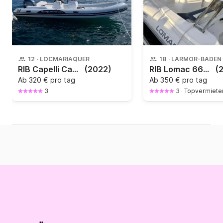
12
·
LOCMARIAQUER
18
·
LARMOR-BADEN
RIB Capelli Capelli Tempest 630 s
(2022)
RIB Lomac 660in 150PS
(
Ab
320 € pro tag
Ab
350 € pro tag
3
3
·
Topvermiete