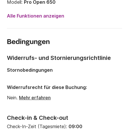
Modell:
Pro Open 650
Motorleistung:
150PS
Alle Funktionen anzeigen
Länge:
6.5m
Jahr:
2014 (Renoviert in 2019)
Bedingungen
Anzahl Plätze an Bord:
14 Personen
Widerrufs- und Stornierungsrichtlinie
Stornobedingungen
Widerrufsrecht für diese Buchung:
Nein.
Mehr erfahren
Check-in & Check-out
Check-In-Zeit (Tagesmiete):
09:00