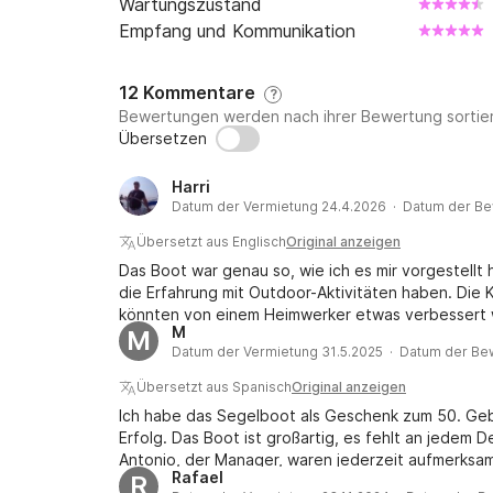
Wartungszustand
Empfang und Kommunikation
12 Kommentare
?
Bewertungen werden nach ihrer Bewertung sortier
Übersetzen
Harri
Datum der Vermietung 24.4.2026 · Datum der Be
Übersetzt aus Englisch
Original anzeigen
Das Boot war genau so, wie ich es mir vorgestellt
die Erfahrung mit Outdoor-Aktivitäten haben. Die
könnten von einem Heimwerker etwas verbessert w
M
M
Tochter wahrscheinlich aufgefallen. Wir drei Männe
Datum der Vermietung 31.5.2025 · Datum der Be
werde dieses Boot ganz sicher wieder mieten, da 
jedes Jahr von Dezember bis Mai die Sonne genie
Übersetzt aus Spanisch
Original anzeigen
Ich habe das Segelboot als Geschenk zum 50. Geb
Erfolg. Das Boot ist großartig, es fehlt an jedem D
Antonio, der Manager, waren jederzeit aufmerksam
Rafael
R