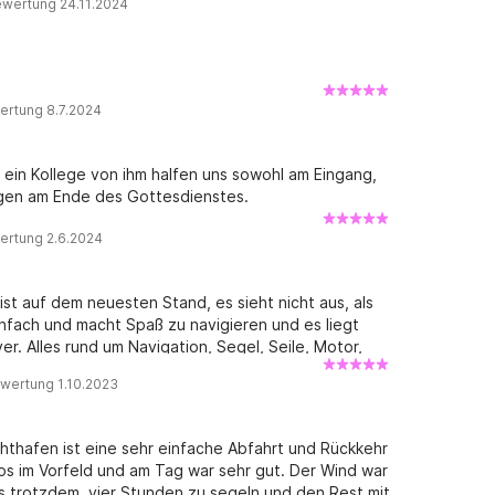
ewertung 24.11.2024
ertung 8.7.2024
h ein Kollege von ihm halfen uns sowohl am Eingang,
egen am Ende des Gottesdienstes.
ertung 2.6.2024
ist auf dem neuesten Stand, es sieht nicht aus, als
infach und macht Spaß zu navigieren und es liegt
r. Alles rund um Navigation, Segel, Seile, Motor,
. Darüber hinaus sind auch die
wertung 1.10.2023
r einen modernen Plotter mit vielen Optionen und
strumente für Autopilot, Wind (real und scheinbar),
en noch 10 Leute übrig und das Boot ist groß genug,
hthafen ist eine sehr einfache Abfahrt und Rückkehr
an Deck sitzen konnte. Auch die Innenaufteilung ist
los im Vorfeld und am Tag war sehr gut. Der Wind war
 hatten, nicht viel Zeit darin verbrachten (der
s trotzdem, vier Stunden zu segeln und den Rest mit