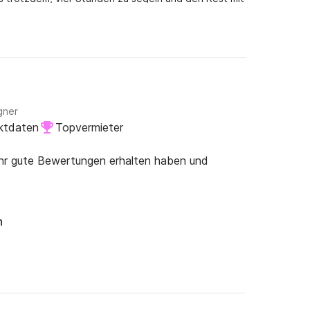
sauber und der Besitzer war sehr freundlich.
u sehen, was für einige der unerfahrenen
gner
ktdaten
Topvermieter
ehr gute Bewertungen erhalten haben und
n