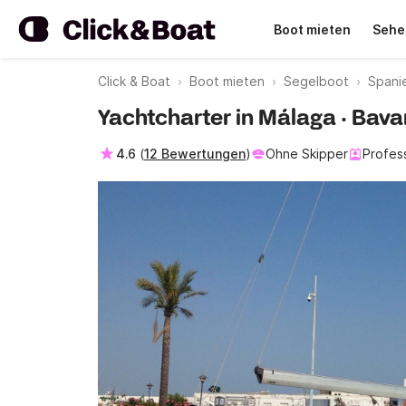
Boot mieten
Sehe
Click & Boat
Boot mieten
Segelboot
Spani
Yachtcharter in Málaga · Bava
4.6
(
12 Bewertungen
)
Ohne Skipper
Profess