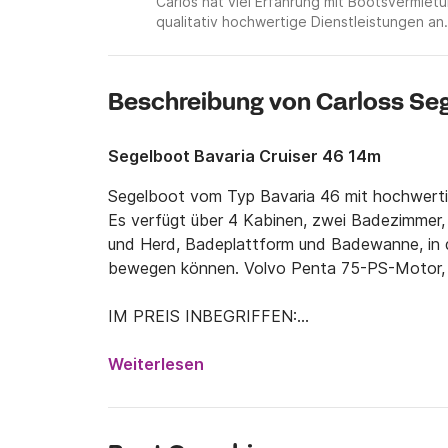
Carlos hat viel Erfahrung mit Bootsvermie
qualitativ hochwertige Dienstleistungen an.
Beschreibung von Carloss Se
Segelboot Bavaria Cruiser 46 14m
Segelboot vom Typ Bavaria 46 mit hochwerti
Es verfügt über 4 Kabinen, zwei Badezimmer, 
und Herd, Badeplattform und Badewanne, in d
bewegen können. Volvo Penta 75-PS-Motor, R
IM PREIS INBEGRIFFEN:

- MwSt

- Dockkosten am Basishafen

Weiterlesen
- Vollkaskoversicherung

- Gas, Bettwäsche, Handtücher.
