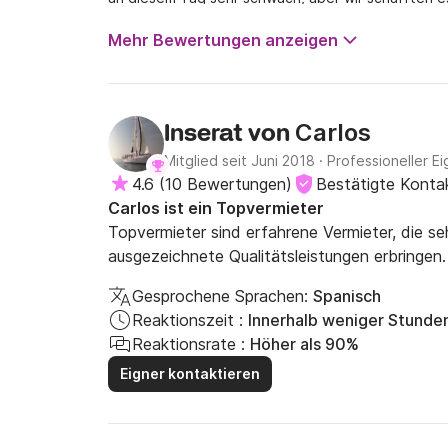
Kühlschrank wird sehr kalt). Alles war super, sehr 
Motor zu verbringen. Es gab jede Menge Delfine z
Besatzungsmitglieder eine Premiere war!
Mehr Bewertungen anzeigen
Carlos
Inserat von
Mitglied seit Juni 2018
·
Professioneller Ei
4.6
(
10 Bewertungen
)
Bestätigte Konta
Carlos ist ein Topvermieter
Topvermieter sind erfahrene Vermieter, die s
ausgezeichnete Qualitätsleistungen erbringen.
Gesprochene Sprachen:
Spanisch
Reaktionszeit :
Innerhalb weniger Stunde
Reaktionsrate :
Höher als 90%
Eigner kontaktieren