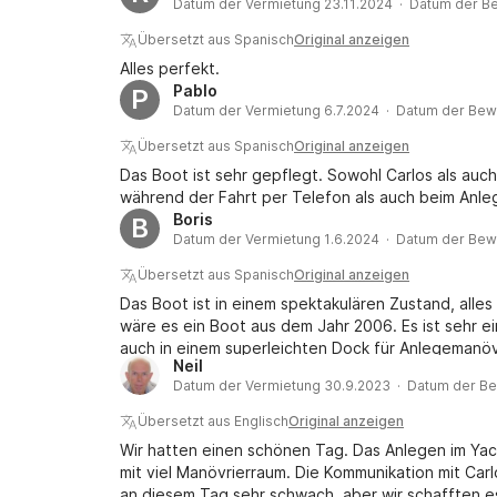
Datum der Vermietung 23.11.2024 · Datum der B
Übersetzt aus Spanisch
Original anzeigen
Alles perfekt.
Pablo
P
Datum der Vermietung 6.7.2024 · Datum der Bew
Übersetzt aus Spanisch
Original anzeigen
Das Boot ist sehr gepflegt. Sowohl Carlos als auc
während der Fahrt per Telefon als auch beim Anl
Boris
B
Datum der Vermietung 1.6.2024 · Datum der Bew
Übersetzt aus Spanisch
Original anzeigen
Das Boot ist in einem spektakulären Zustand, alles 
wäre es ein Boot aus dem Jahr 2006. Es ist sehr e
auch in einem superleichten Dock für Anlegemanöve
Neil
Bugstrahlruder usw. ist neu oder sehr gut erhalten
Datum der Vermietung 30.9.2023 · Datum der Be
Navigationsinstrumente großartig, es verfügt übe
integriertem AIS und im gleichen Bereich gibt es In
Übersetzt aus Englisch
Original anzeigen
Tiefe, Geschwindigkeit, Kurs... In meinem Fall war
Wir hatten einen schönen Tag. Das Anlegen im Yac
dass jeder auch mit ausgefahrenen Segeln bequem 
mit viel Manövrierraum. Die Kommunikation mit Car
sehr geräumig, obwohl wir, da wir ihn nur einen Tag
an diesem Tag sehr schwach, aber wir schafften e