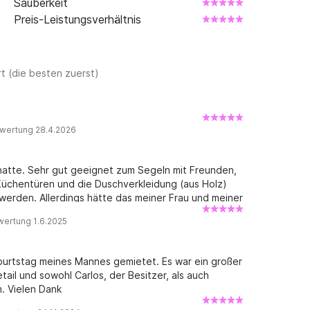
Sauberkeit
Preis-Leistungsverhältnis
t (die besten zuerst)
wertung 28.4.2026
 hatte. Sehr gut geeignet zum Segeln mit Freunden,
 Küchentüren und die Duschverkleidung (aus Holz)
erden. Allerdings hätte das meiner Frau und meiner
r hatten keinerlei Probleme. Vielen Dank, Carlos! Ich
wertung 1.6.2025
ich hier in Benalmádena ein Ferienhaus habe und
ße.
urtstag meines Mannes gemietet. Es war ein großer
etail und sowohl Carlos, der Besitzer, als auch
. Vielen Dank