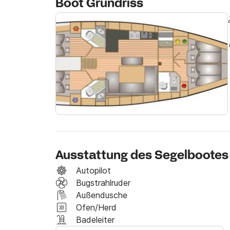
Boot Grundriss
SKIPPERPREIS/TAG 150 EURO 

WARTUNG

PREIS KELLNER/SEEMANN/GASTGEBER/TA
Endreinigung 90 Euro
Ausstattung des Segelbootes
Autopilot
Bugstrahlruder
Außendusche
Ofen/Herd
Badeleiter