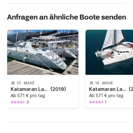
Anfragen an ähnliche Boote senden
10
·
MAHÉ
10
·
MAHÉ
Katamaran Lagoon Lagoon 380 11.55m
(2019)
Katamaran Lagoon LAGOON 380 (4 CAB+2) 11.5m
(
Ab
571 € pro tag
Ab
571 € pro tag
3
1