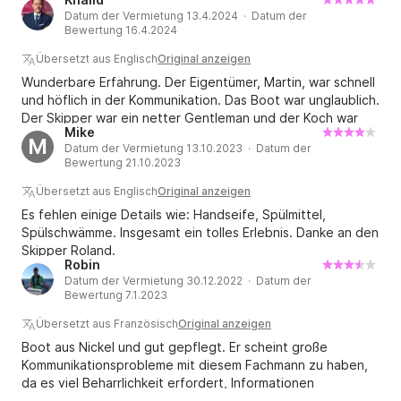
kein Tee und Kaffee. Wir waren eine Stunde schneller
Datum der Vermietung 13.4.2024 · Datum der
zurück als geplant Vorteile: Toller Koch, alles war lecker.
Bewertung 16.4.2024
Erfahrener Skipper.
Übersetzt aus Englisch
Original anzeigen
Wunderbare Erfahrung. Der Eigentümer, Martin, war schnell
und höflich in der Kommunikation. Das Boot war unglaublich.
Der Skipper war ein netter Gentleman und der Koch war
Mike
großartig. Nicht zu vergessen Odette, den Star des
M
Datum der Vermietung 13.10.2023 · Datum der
Kundenservice, der uns bei unserer Ankunft in der Eden
Bewertung 21.10.2023
Arena persönlich mit einem breiten Lächeln empfing. Alles
in allem ein 5-Sterne-Erlebnis.
Übersetzt aus Englisch
Original anzeigen
Es fehlen einige Details wie: Handseife, Spülmittel,
Spülschwämme. Insgesamt ein tolles Erlebnis. Danke an den
Skipper Roland.
Robin
Datum der Vermietung 30.12.2022 · Datum der
Bewertung 7.1.2023
Übersetzt aus Französisch
Original anzeigen
Boot aus Nickel und gut gepflegt. Er scheint große
Kommunikationsprobleme mit diesem Fachmann zu haben,
da es viel Beharrlichkeit erfordert, Informationen
einzuholen. Außerdem war der Skipper nicht über die