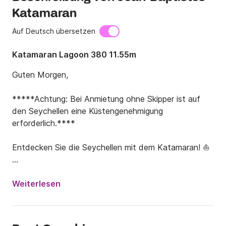
Katamaran
Auf Deutsch übersetzen
Katamaran Lagoon 380 11.55m
Guten Morgen, 

*****Achtung: Bei Anmietung ohne Skipper ist auf 
den Seychellen eine Küstengenehmigung 
erforderlich.****

Entdecken Sie die Seychellen mit dem Katamaran! ⛵

Unsere Agentur mit Sitz in Eden Island bietet Ihnen 
eine Flotte von Katamaranen von 38 bis 77 Fuß, die 
Weiterlesen
das ganze Jahr über mit oder ohne Skipper verfügbar 
sind. Unsere Boote sind perfekt ausgestattet, um 
Ihnen optimalen Komfort und ein unvergessliches 