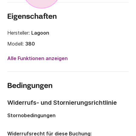
Eigenschaften
Hersteller:
Lagoon
Modell:
380
Jahr:
2018
Alle Funktionen anzeigen
Anzahl Plätze an Bord:
10 Personen
Anzahl Kabinen:
4
Bedingungen
Anzahl Schlafplätze:
10
Anzahl Badezimmer:
2
Widerrufs- und Stornierungsrichtlinie
Länge:
11.55m
Stornobedingungen
Breite:
6.53m
Tiefgang:
1.15m
Widerrufsrecht für diese Buchung: